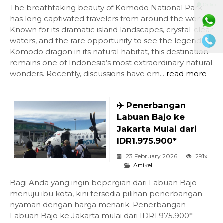
⚫ Online
The breathtaking beauty of Komodo National Park
has long captivated travelers from around the world.
Known for its dramatic island landscapes, crystal-clear
waters, and the rare opportunity to see the legendary
Komodo dragon in its natural habitat, this destination
remains one of Indonesia’s most extraordinary natural
wonders. Recently, discussions have em...
read more
✈️ Penerbangan
Labuan Bajo ke
Jakarta Mulai dari
IDR1.975.900*
23 February 2026
291x
Artikel
Bagi Anda yang ingin bepergian dari Labuan Bajo
menuju ibu kota, kini tersedia pilihan penerbangan
nyaman dengan harga menarik. Penerbangan
Labuan Bajo ke Jakarta mulai dari IDR1.975.900*