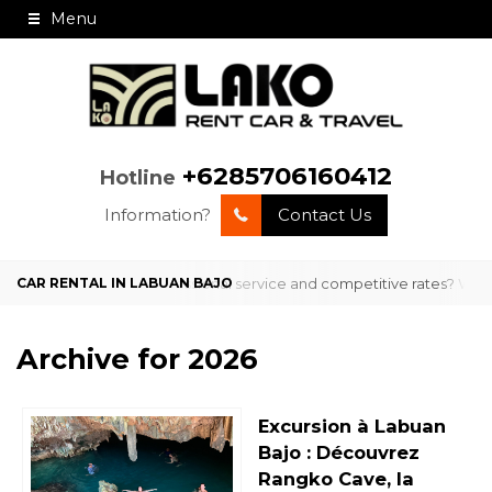
Menu
+6285706160412
Hotline
Information?
Contact Us
in Labuan Bajo with professional service and competitive rates? We ar
Archive for
2026
Excursion à Labuan
Bajo : Découvrez
Rangko Cave, la