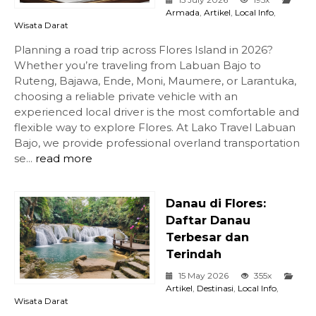
Armada
,
Artikel
,
Local Info
,
Wisata Darat
Planning a road trip across Flores Island in 2026?
Whether you’re traveling from Labuan Bajo to
Ruteng, Bajawa, Ende, Moni, Maumere, or Larantuka,
choosing a reliable private vehicle with an
experienced local driver is the most comfortable and
flexible way to explore Flores. At Lako Travel Labuan
Bajo, we provide professional overland transportation
se...
read more
Danau di Flores:
Daftar Danau
Terbesar dan
Terindah
15 May 2026
355x
Artikel
,
Destinasi
,
Local Info
,
Wisata Darat