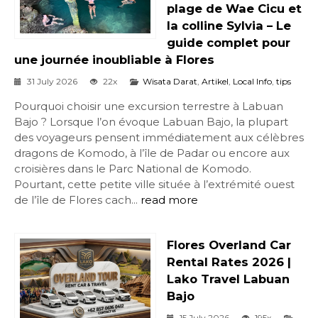
plage de Wae Cicu et
la colline Sylvia – Le
guide complet pour
une journée inoubliable à Flores
31 July 2026
22x
Wisata Darat
,
Artikel
,
Local Info
,
tips
Pourquoi choisir une excursion terrestre à Labuan
Bajo ? Lorsque l’on évoque Labuan Bajo, la plupart
des voyageurs pensent immédiatement aux célèbres
dragons de Komodo, à l’île de Padar ou encore aux
croisières dans le Parc National de Komodo.
Pourtant, cette petite ville située à l’extrémité ouest
de l’île de Flores cach...
read more
Flores Overland Car
Rental Rates 2026 |
Lako Travel Labuan
Bajo
15 July 2026
195x