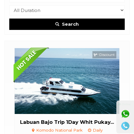
Search
Discount
⚫ Online
Labuan Bajo Trip 1Day Whit Pukay...
C
Komodo National Park
Daily