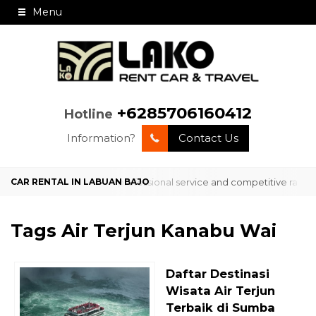
Menu
+6285706160412
Hotline
Information?
Contact Us
ervice in Labuan Bajo with professional service and competitive rates
Tags
Air Terjun Kanabu Wai
Daftar Destinasi
Wisata Air Terjun
Terbaik di Sumba