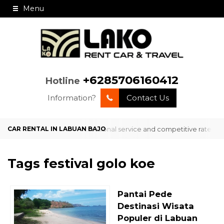
Menu
+6285706160412
Hotline
Information?
Contact Us
vice in Labuan Bajo with professional service and competitive rates? 
Tags
festival golo koe
Pantai Pede
Destinasi Wisata
Populer di Labuan