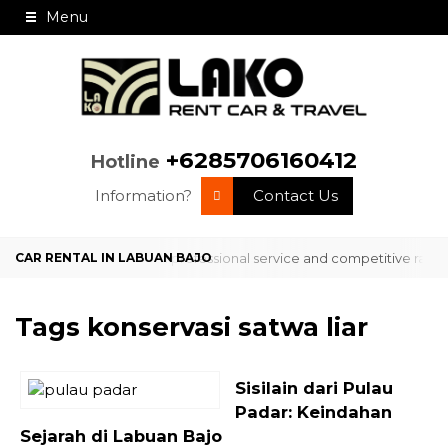
Menu
+6285706160412
Hotline
Information?
Contact Us
service in Labuan Bajo with professional service and competitive rate
Tags
konservasi satwa liar
Sisilain dari Pulau
Padar: Keindahan
Sejarah di Labuan Bajo