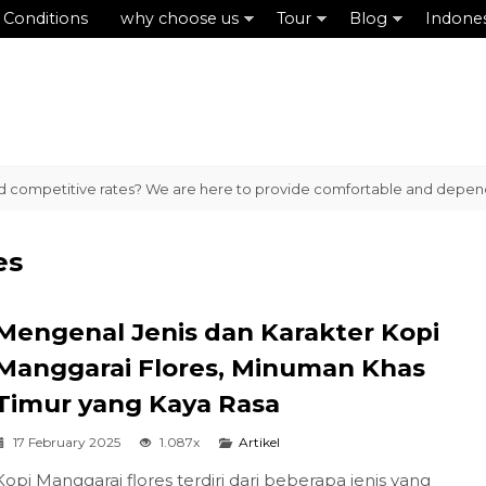
 Conditions
why choose us
Tour
Blog
Indone
d competitive rates? We are here to provide comfortable and dependabl
es
Mengenal Jenis dan Karakter Kopi
Manggarai Flores, Minuman Khas
Timur yang Kaya Rasa
17 February 2025
1.087x
Artikel
Kopi Manggarai flores terdiri dari beberapa jenis yang