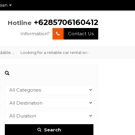
sian
+6285706160412
Hotline
Information?
Contact Us
e ...
Looking for a reliable car rental service in Labuan Bajo with 
Search