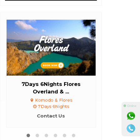
7Days 6Nights Flores
city tour 
Overland & ...
dan
Komodo & Flores
Labuan 
7Days 6Nights
⚫ Online
Con
Contact Us