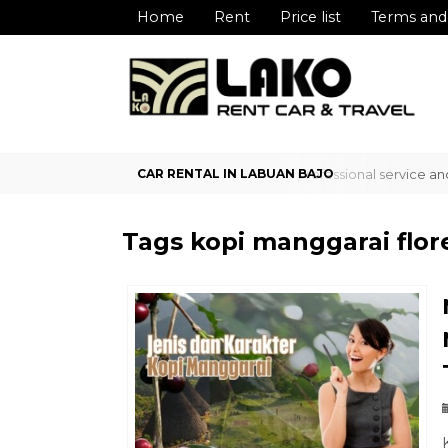
Home
Rent
Price list
Terms and
liable car rental service in Labuan Bajo with professional service an
Tags
kopi manggarai flor