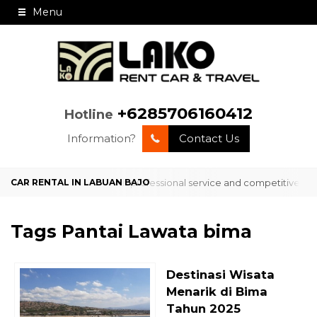
Menu
+6285706160412
Hotline
Information?
Contact Us
l service in Labuan Bajo with professional service and competitive ra
Tags
Pantai Lawata bima
Destinasi Wisata
Menarik di Bima
Tahun 2025