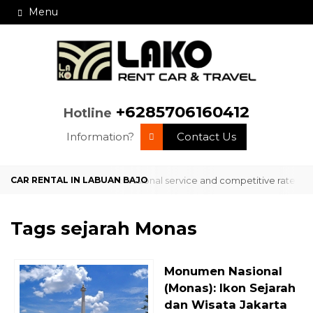
Menu
+6285706160412
Hotline
Information?
Contact Us
rvice in Labuan Bajo with professional service and competitive rates? 
Tags
sejarah Monas
Monumen Nasional
(Monas): Ikon Sejarah
dan Wisata Jakarta