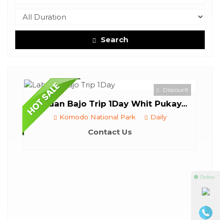
Search
Discount
Day Whit Pukay...
l Park
Daily
ct Us
⚫ Online
Komodo Shared Tour 3D 2N 
Komodo National Park
3Days 