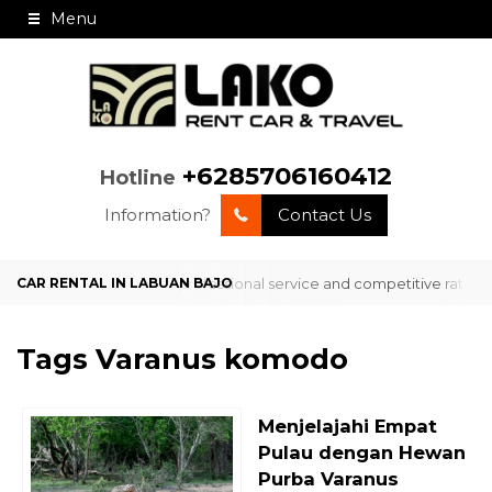
Menu
+6285706160412
Hotline
Information?
Contact Us
rvice in Labuan Bajo with professional service and competitive rates?
Tags
Varanus komodo
Menjelajahi Empat
Pulau dengan Hewan
Purba Varanus