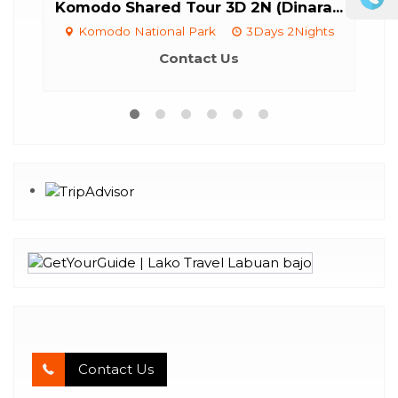
omodo Shared Tour 3D 2N (Dinara...
4 Days / 3 
Komodo National Park
3Days 2Nights
Komodo 
Contact Us
*Start
Contact Us