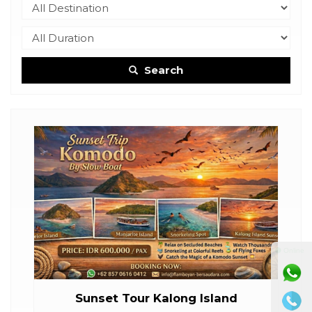
Search
⚫ Online
Sunset Tour Kalong Island
Da