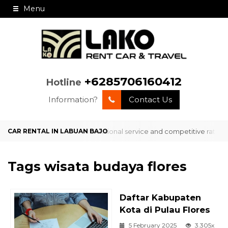
Menu
+6285706160412
Hotline
Information?
Contact Us
ervice in Labuan Bajo with professional service and competitive rates?
Tags
wisata budaya flores
Daftar Kabupaten
Kota di Pulau Flores
5 February 2025
3.305x