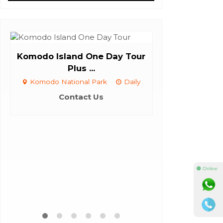
Komodo Island One Day Tour
Plus ...
Komodo National Park
Daily
Contact Us
City Tour La
t
Labuan 
⚫ Online
Con