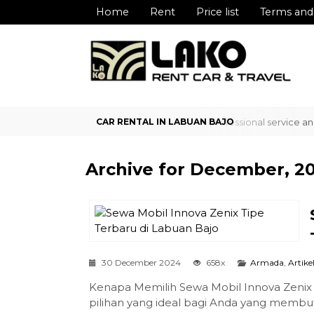
Home
Rent
Price list
Terms and
liable car rental service in Labuan Bajo with professional service an
Archive for
December, 2
30 December 2024
658x
Armada
,
Artike
Kenapa Memilih Sewa Mobil Innova Zenix
pilihan yang ideal bagi Anda yang membu