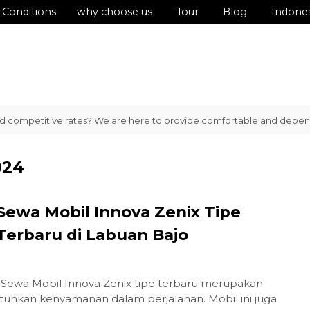
 Conditions
why choose us
Tour
Blog
Indone
d competitive rates? We are here to provide comfortable and dependabl
024
Sewa Mobil Innova Zenix Tipe
Terbaru di Labuan Bajo
l
 Sewa Mobil Innova Zenix tipe terbaru merupakan
tuhkan kenyamanan dalam perjalanan. Mobil ini juga