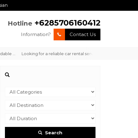
sian
+6285706160412
Hotline
Information?
Contact Us
e ...
Looking for a reliable car rental service in Labuan Bajo with
Search