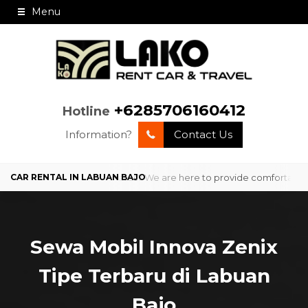
Menu
+6285706160412
Hotline
Information?
Contact Us
ervice and competitive rates? We are here to provide comfortable and 
Sewa Mobil Innova Zenix
Tipe Terbaru di Labuan
Bajo