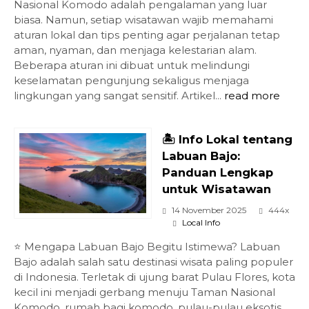
Nasional Komodo adalah pengalaman yang luar
biasa. Namun, setiap wisatawan wajib memahami
aturan lokal dan tips penting agar perjalanan tetap
aman, nyaman, dan menjaga kelestarian alam.
Beberapa aturan ini dibuat untuk melindungi
keselamatan pengunjung sekaligus menjaga
lingkungan yang sangat sensitif. Artikel...
read more
🏝️ Info Lokal tentang
Labuan Bajo:
Panduan Lengkap
untuk Wisatawan
14 November 2025
444x
Local Info
⭐ Mengapa Labuan Bajo Begitu Istimewa? Labuan
Bajo adalah salah satu destinasi wisata paling populer
di Indonesia. Terletak di ujung barat Pulau Flores, kota
kecil ini menjadi gerbang menuju Taman Nasional
Komodo, rumah bagi komodo, pulau-pulau eksotis,