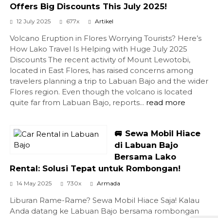
Offers Big Discounts This July 2025!
12 July 2025
677x
Artikel
Volcano Eruption in Flores Worrying Tourists? Here’s
How Lako Travel Is Helping with Huge July 2025
Discounts The recent activity of Mount Lewotobi,
located in East Flores, has raised concerns among
travelers planning a trip to Labuan Bajo and the wider
Flores region. Even though the volcano is located
quite far from Labuan Bajo, reports...
read more
🚐 Sewa Mobil Hiace
di Labuan Bajo
Bersama Lako
Rental: Solusi Tepat untuk Rombongan!
14 May 2025
730x
Armada
Liburan Rame-Rame? Sewa Mobil Hiace Saja! Kalau
Anda datang ke Labuan Bajo bersama rombongan