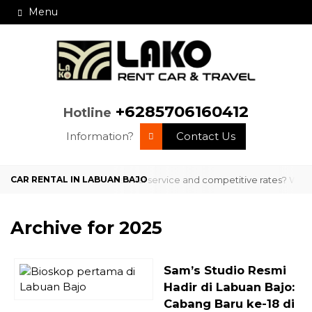
Menu
+6285706160412
Hotline
Information?
Contact Us
 in Labuan Bajo with professional service and competitive rates? We ar
Archive for
2025
Sam’s Studio Resmi
Hadir di Labuan Bajo:
Cabang Baru ke-18 di