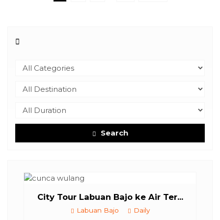
Search
ount
...
City Tour Labuan Bajo ke Air Ter...
Labuan Bajo
Daily