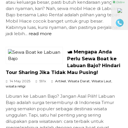
atau keluarga besar, pasti butuh kendaraan yang luas
⚫ Online
dan nyaman, kan? Nah, sewa mobil Hiace di Labuan
Bajo bersama Lako Rental adalah pilihan yang tepat!
Mobil Hiace cocok banget untuk grup besar.
Kabinnya luas, kursi nyaman, dan pastinya perjalanan
jadi lebih...
read more
🛥️ Mengapa Anda
Perlu Sewa Boat ke
Labuan Bajo? Hindari
Tour Sharing Jika Tidak Mau Pusing!
14 May 2025
591x
Artikel
,
Wisata Darat
,
Wisata Laut
,
wisata religi
Liburan ke Labuan Bajo? Jangan Asal Pilih! Labuan
Bajo adalah surga tersembunyi di Indonesia Timur
yang semakin populer sebagai destinasi wisata
unggulan. Tapi, satu hal penting yang sering
dilupakan para wisatawan: cara terbaik untuk
menjelajahinya adalah dengan sewa boat privat,