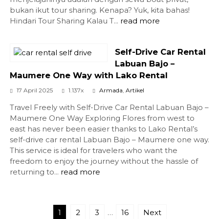
bukan ikut tour sharing. Kenapa? Yuk, kita bahas!
Hindari Tour Sharing Kalau T...
read more
Self-Drive Car Rental
Labuan Bajo –
Maumere One Way with Lako Rental
17 April 2025
1.137x
Armada
,
Artikel
Travel Freely with Self-Drive Car Rental Labuan Bajo –
Maumere One Way Exploring Flores from west to
east has never been easier thanks to Lako Rental’s
self-drive car rental Labuan Bajo – Maumere one way.
This service is ideal for travelers who want the
freedom to enjoy the journey without the hassle of
returning to...
read more
1
2
3
…
16
Next