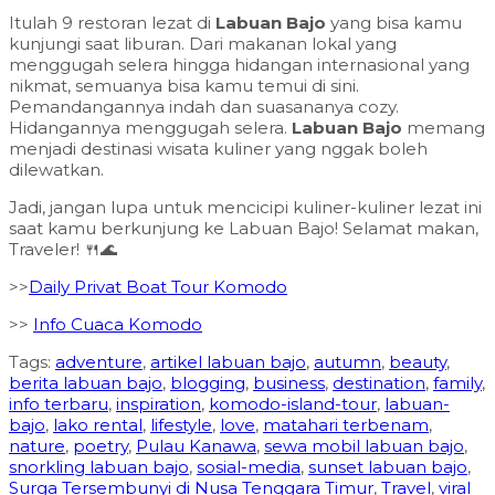
Itulah 9 restoran lezat di
Labuan Bajo
yang bisa kamu
kunjungi saat liburan. Dari makanan lokal yang
menggugah selera hingga hidangan internasional yang
nikmat, semuanya bisa kamu temui di sini.
Pemandangannya indah dan suasananya cozy.
Hidangannya menggugah selera.
Labuan Bajo
memang
menjadi destinasi wisata kuliner yang nggak boleh
dilewatkan.
Jadi, jangan lupa untuk mencicipi kuliner-kuliner lezat ini
saat kamu berkunjung ke Labuan Bajo! Selamat makan,
Traveler! 🍴🌊
>>
Daily Privat Boat Tour Komodo
>>
Info Cuaca Komodo
Tags:
adventure
,
artikel labuan bajo
,
autumn
,
beauty
,
berita labuan bajo
,
blogging
,
business
,
destination
,
family
,
info terbaru
,
inspiration
,
komodo-island-tour
,
labuan-
bajo
,
lako rental
,
lifestyle
,
love
,
matahari terbenam
,
nature
,
poetry
,
Pulau Kanawa
,
sewa mobil labuan bajo
,
snorkling labuan bajo
,
sosial-media
,
sunset labuan bajo
,
Surga Tersembunyi di Nusa Tenggara Timur
,
Travel
,
viral