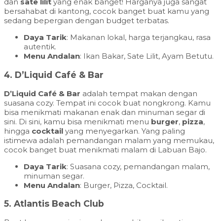
dan
sate lilit
yang enak banget! Harganya juga sangat
bersahabat di kantong, cocok banget buat kamu yang
sedang bepergian dengan budget terbatas.
Daya Tarik
: Makanan lokal, harga terjangkau, rasa
autentik.
Menu Andalan
: Ikan Bakar, Sate Lilit, Ayam Betutu.
4.
D’Liquid Café & Bar
D’Liquid Café & Bar
adalah tempat makan dengan
suasana cozy. Tempat ini cocok buat nongkrong. Kamu
bisa menikmati makanan enak dan minuman segar di
sini. Di sini, kamu bisa menikmati menu
burger
,
pizza
,
hingga
cocktail
yang menyegarkan. Yang paling
istimewa adalah pemandangan malam yang memukau,
cocok banget buat menikmati malam di Labuan Bajo.
Daya Tarik
: Suasana cozy, pemandangan malam,
minuman segar.
Menu Andalan
: Burger, Pizza, Cocktail.
5.
Atlantis Beach Club