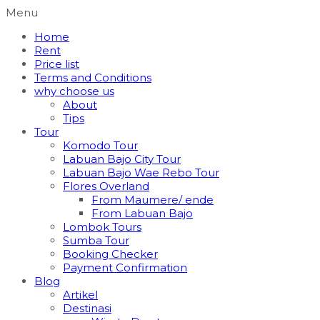
Menu
Home
Rent
Price list
Terms and Conditions
why choose us
About
Tips
Tour
Komodo Tour
Labuan Bajo City Tour
Labuan Bajo Wae Rebo Tour
Flores Overland
From Maumere/ ende
From Labuan Bajo
Lombok Tours
Sumba Tour
Booking Checker
Payment Confirmation
Blog
Artikel
Destinasi