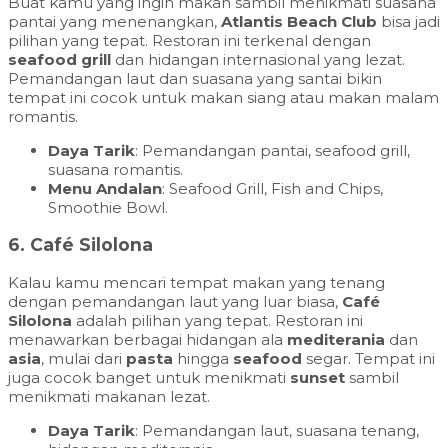
Buat kamu yang ingin makan sambil menikmati suasana
pantai yang menenangkan,
Atlantis Beach Club
bisa jadi
pilihan yang tepat. Restoran ini terkenal dengan
seafood grill
dan hidangan internasional yang lezat.
Pemandangan laut dan suasana yang santai bikin
tempat ini cocok untuk makan siang atau makan malam
romantis.
Daya Tarik
: Pemandangan pantai, seafood grill,
suasana romantis.
Menu Andalan
: Seafood Grill, Fish and Chips,
Smoothie Bowl.
6.
Café Silolona
Kalau kamu mencari tempat makan yang tenang
dengan pemandangan laut yang luar biasa,
Café
Silolona
adalah pilihan yang tepat. Restoran ini
menawarkan berbagai hidangan ala
mediterania
dan
asia
, mulai dari
pasta
hingga
seafood
segar. Tempat ini
juga cocok banget untuk menikmati
sunset
sambil
menikmati makanan lezat.
Daya Tarik
: Pemandangan laut, suasana tenang,