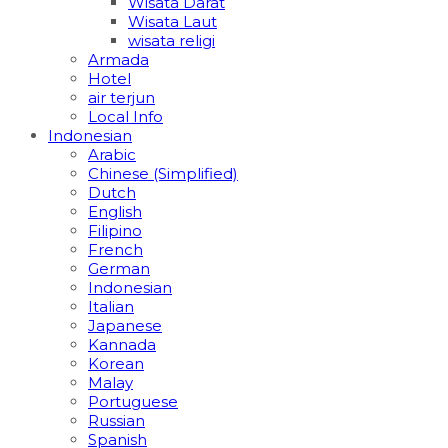
Wisata Darat
Wisata Laut
wisata religi
Armada
Hotel
air terjun
Local Info
Indonesian
Arabic
Chinese (Simplified)
Dutch
English
Filipino
French
German
Indonesian
Italian
Japanese
Kannada
Korean
Malay
Portuguese
Russian
Spanish