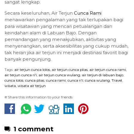
sangat lengkap.
Secara keseluruhan, Air Terjun
Cunca Rami
menawarkan pengalaman yang tak terlupakan bagi
para wisatawan yang mencari petualangan dan
keindahan alam di Labuan Bajo. Dengan
pemandangan yang menakjubkan, aktivitas yang
menyenangkan, serta aksesibilitas yang cukup mudah,
tak heran jika air terjun ini menjadi destinasi favorit bagi
banyak pengunjung.
Tags:
air terjun cunca lolos
,
air terjun cunca plias
,
air terjun cunca rami
,
air terjun cunca ri'i
,
air terjun cunca wulang
,
air terjun di labuan bajo
,
cunca lolos
,
cunca plias
,
cunca rami
,
cunca ri'i
,
cunca wulang
,
Travel
,
wisata
,
wisata air terjun
# Share this information to your friends
1 comment