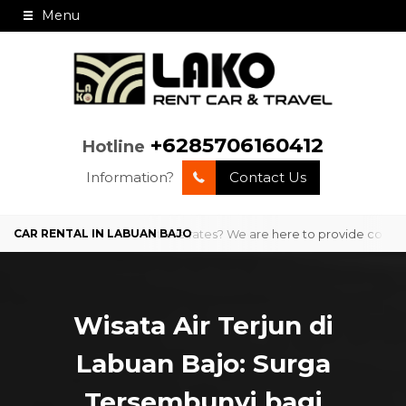
Menu
+6285706160412
Hotline
Information?
Contact Us
nal service and competitive rates? We are here to provide comfortable
Wisata Air Terjun di
Labuan Bajo: Surga
Tersembunyi bagi