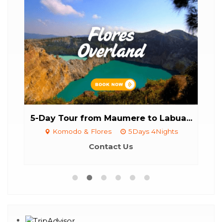
5-Day Tour from Maumere to Labua...
Komodo & Flores
5Days 4Nights
ht
Contact Us