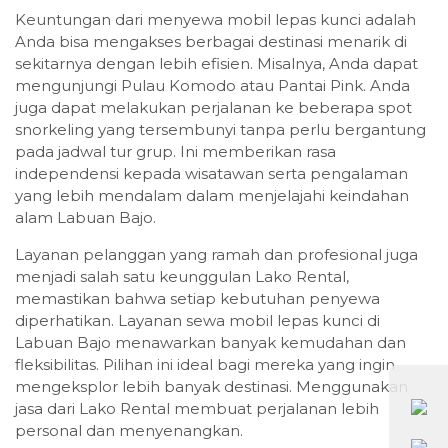
Keuntungan dari menyewa mobil lepas kunci adalah
Anda bisa mengakses berbagai destinasi menarik di
sekitarnya dengan lebih efisien. Misalnya, Anda dapat
mengunjungi Pulau Komodo atau Pantai Pink. Anda
juga dapat melakukan perjalanan ke beberapa spot
snorkeling yang tersembunyi tanpa perlu bergantung
pada jadwal tur grup. Ini memberikan rasa
independensi kepada wisatawan serta pengalaman
yang lebih mendalam dalam menjelajahi keindahan
alam Labuan Bajo.
Layanan pelanggan yang ramah dan profesional juga
menjadi salah satu keunggulan Lako Rental,
memastikan bahwa setiap kebutuhan penyewa
diperhatikan. Layanan sewa mobil lepas kunci di
Labuan Bajo menawarkan banyak kemudahan dan
fleksibilitas. Pilihan ini ideal bagi mereka yang ingin
⚫ Online
mengeksplor lebih banyak destinasi. Menggunakan
jasa dari Lako Rental membuat perjalanan lebih
personal dan menyenangkan.