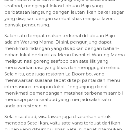
seafood, mengingat lokasi Labuan Bajo yang
berbatasan langsung dengan lautan. Ikan bakar segar
yang disajikan dengan sambal khas menjadi favorit
banyak pengunjung.
Salah satu tempat makan terkenal di Labuan Bajo
adalah Warung Mama. Di sini, pengunjung dapat
menikmati hidangan yang disiapkan dengan bahan-
bahan lokal berkualitas. Menu favorit di Warung Mama
meliputi nasi goreng seafood dan sate lilit, yang
menawarkan rasa yang khas dan menggugah selera.
Selain itu, ada juga restoran La Boombo, yang
menawarkan suasana tepat di tepi pantai dan menu
internasional maupun lokal. Pengunjung dapat
menikmati pemandangan matahari terbenam sambil
mencicipi pizza seafood yang menjadi salah satu
andalan restoran ini.
Selain seafood, wisatawan juga disarankan untuk
mencoba Sate Ikan, yaitu sate yang terbuat dari ikan
pilihan yang dibumbui khas. Sate ini dapat ditemukan