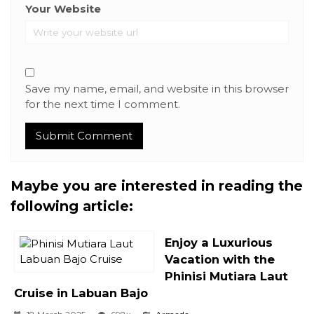
Your Website
Save my name, email, and website in this browser
for the next time I comment.
Maybe you are interested in reading the
following article:
Enjoy a Luxurious
Vacation with the
Phinisi Mutiara Laut
Cruise in Labuan Bajo