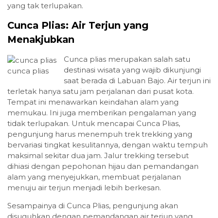
yang tak terlupakan.
Cunca Plias: Air Terjun yang
Menakjubkan
Cunca plias merupakan salah satu
destinasi wisata yang wajib dikunjungi
cunca plias
saat berada di Labuan Bajo. Air terjun ini
terletak hanya satu jam perjalanan dari pusat kota.
Tempat ini menawarkan keindahan alam yang
memukau. Ini juga memberikan pengalaman yang
tidak terlupakan. Untuk mencapai Cunca Plias,
pengunjung harus menempuh trek trekking yang
bervariasi tingkat kesulitannya, dengan waktu tempuh
maksimal sekitar dua jam. Jalur trekking tersebut
dihiasi dengan pepohonan hijau dan pemandangan
alam yang menyejukkan, membuat perjalanan
menuju air terjun menjadi lebih berkesan.
Sesampainya di Cunca Plias, pengunjung akan
disuguhkan dengan pemandangan air terjun yang