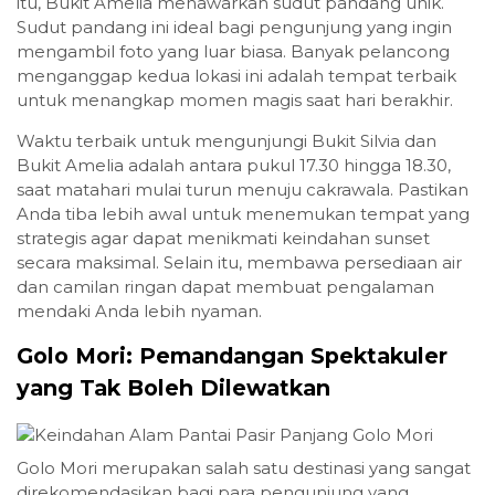
itu, Bukit Amelia menawarkan sudut pandang unik.
Sudut pandang ini ideal bagi pengunjung yang ingin
mengambil foto yang luar biasa. Banyak pelancong
menganggap kedua lokasi ini adalah tempat terbaik
untuk menangkap momen magis saat hari berakhir.
Waktu terbaik untuk mengunjungi Bukit Silvia dan
Bukit Amelia adalah antara pukul 17.30 hingga 18.30,
saat matahari mulai turun menuju cakrawala. Pastikan
Anda tiba lebih awal untuk menemukan tempat yang
strategis agar dapat menikmati keindahan sunset
secara maksimal. Selain itu, membawa persediaan air
dan camilan ringan dapat membuat pengalaman
mendaki Anda lebih nyaman.
Golo Mori: Pemandangan Spektakuler
yang Tak Boleh Dilewatkan
Golo Mori merupakan salah satu destinasi yang sangat
direkomendasikan bagi para pengunjung yang