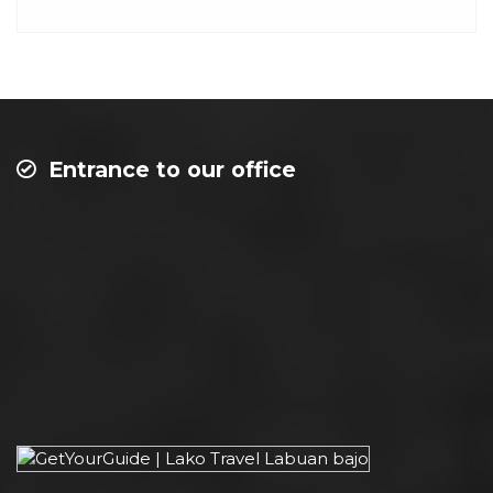
Entrance to our office