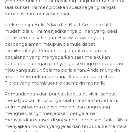
yang memukau. Latar belakang langit berubah warna
saat sunset. Ini menciptakan suasana yang sangat
romantis dan menyenangkan.
Trek menuju Bukit Silvia dan Bukit Amelia relatif
mudah dilalui. Ini menjadikannya pilihan yang ideal
untuk semua kalangan. Baik wisatawan yang
berpengalaman maupun pemula dapat
menikmatinya. Pengunjung dapat menikmati
perjalanan yang menyegarkan saat melakukan
pendakian, dengan jalur yang dikelilingi oleh vegetasi
hijau yang subur. Selama perjalanan, Anda mungkin
akan menemukan berbagai flora dan fauna khas
Flores yang membuat trek semakin menarik.
Pemandangan dari puncak kedua bukit ini sangat
menakjubkan, khususnya saat matahari terbenam.
Kulminasi warna oranye, merah, dan ungu yang
menghiasi langit menjadikan pengalaman
menyaksikan sunset di sini sangat berkesan. Bukit Silvia
menyajikan horizon yang jelas dan terbuka. Sementara