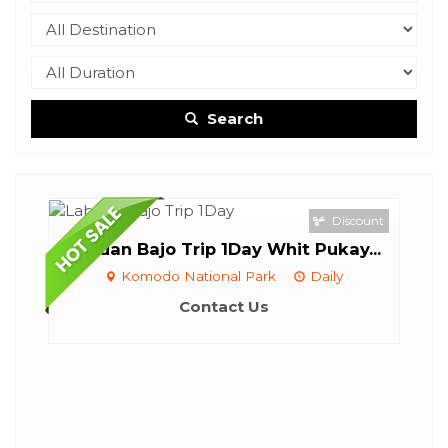
Search
Discount
Labuan Bajo Trip 1Day Whit Pukay...
...
Komodo National Park
Daily
Contact Us
c