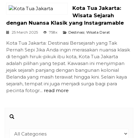
Kota Tua Jakarta:
Wisata Sejarah
dengan Nuansa Klasik yang Instagramable
25 March 2025
758x
Destinasi
,
Wisata Darat
Kota Tua Jakarta: Destinasi Bersejarah yang Tak
Pernah Sepi Jika Anda ingin merasakan nuansa klasik
di tengah hiruk-pikuk ibu kota, Kota Tua Jakarta
adalah pilihan yang tepat. Kawasan ini menyimpan
jejak sejarah panjang dengan bangunan kolonial
Belanda yang masih terawat hingga kini. Selain kaya
sejarah, tempat ini juga menjadi surga bagi para
pecinta fotogr...
read more