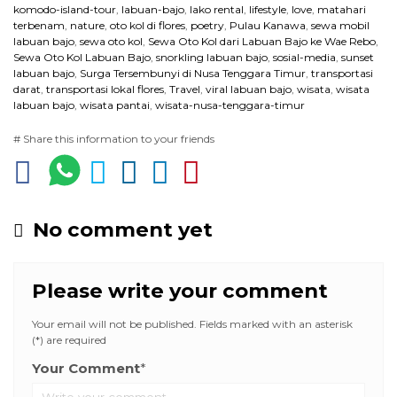
komodo-island-tour
,
labuan-bajo
,
lako rental
,
lifestyle
,
love
,
matahari
terbenam
,
nature
,
oto kol di flores
,
poetry
,
Pulau Kanawa
,
sewa mobil
labuan bajo
,
sewa oto kol
,
Sewa Oto Kol dari Labuan Bajo ke Wae Rebo
,
Sewa Oto Kol Labuan Bajo
,
snorkling labuan bajo
,
sosial-media
,
sunset
labuan bajo
,
Surga Tersembunyi di Nusa Tenggara Timur
,
transportasi
darat
,
transportasi lokal flores
,
Travel
,
viral labuan bajo
,
wisata
,
wisata
labuan bajo
,
wisata pantai
,
wisata-nusa-tenggara-timur
# Share this information to your friends
No comment yet
Please write your comment
Your email will not be published. Fields marked with an asterisk
(*) are required
Your Comment
*