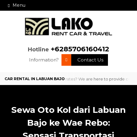
Menu
+6285706160412
Hotline
Information?
Contact Us
ssional service and competitive rates? We are here to provide comforta
Sewa Oto Kol dari Labuan
Bajo ke Wae Rebo:
Sensasi Transportasi