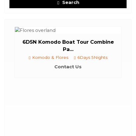
Search
otel
6D5N Komodo Boat Tour Combine
Pa...
Komodo & Flores
6Days 5Nights
Contact Us
..
Ci
ts