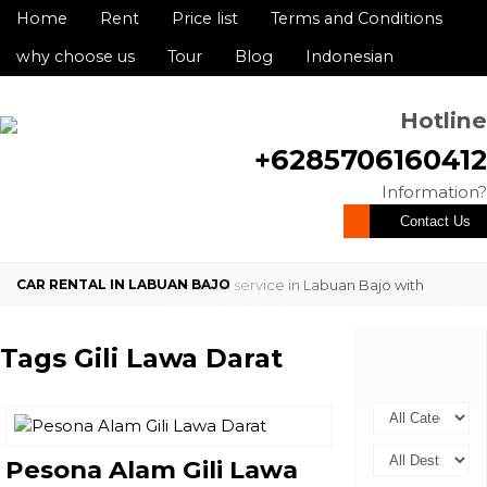
Home
Rent
Price list
Terms and Conditions
why choose us
Tour
Blog
Indonesian
Hotline
+6285706160412
Information?
Contact Us
Looking for a reliable car rental service in Labuan Bajo with
professional service and competitive rates? We are here to
Tags
Gili Lawa Darat
provide comfortable and dependable ...
Pesona Alam Gili Lawa