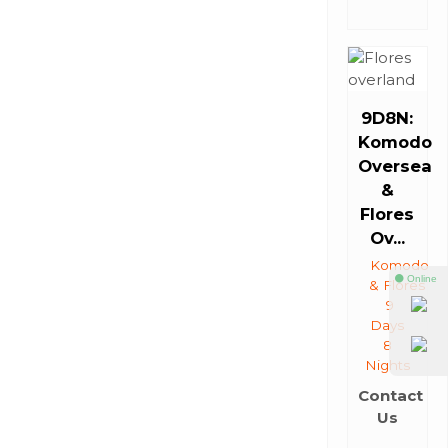
9D8N:
Komodo
Oversea
&
Flores
Ov...
Komodo
⚫ Online
& Flores
9
Days
8
Nights
Contact
Us