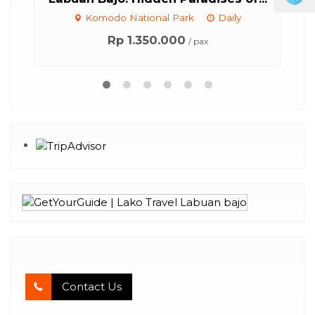
Komodo National Park
Daily
Kom
Rp 1.350.000
/ pax
Contact Us