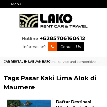
Menu
+6285706160412
Hotline
Information?
Contact Us
rvice in Labuan Bajo with professional service and competitive rates?
Tags
Pasar Kaki Lima Alok di
Maumere
Daftar Destinasi