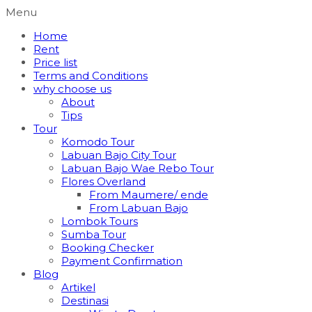
Menu
Home
Rent
Price list
Terms and Conditions
why choose us
About
Tips
Tour
Komodo Tour
Labuan Bajo City Tour
Labuan Bajo Wae Rebo Tour
Flores Overland
From Maumere/ ende
From Labuan Bajo
Lombok Tours
Sumba Tour
Booking Checker
Payment Confirmation
Blog
Artikel
Destinasi