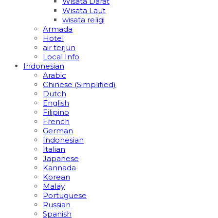
Wisata Darat
Wisata Laut
wisata religi
Armada
Hotel
air terjun
Local Info
Indonesian
Arabic
Chinese (Simplified)
Dutch
English
Filipino
French
German
Indonesian
Italian
Japanese
Kannada
Korean
Malay
Portuguese
Russian
Spanish