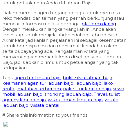
untuk petualangan Anda di Labuan Bajo.
Dalam memilih agen tur, jangan ragu untuk meminta
rekomendasi dari teman yang pernah berkunjung atau
mencari informasi melalui berbagai
platform daring
.
Dengan melakukan langkah-langkah ini, Anda akan
lebih siap untuk menjelajahi keindahan Labuan Bajo.
Akhir kata, jadikanlah perjalanan ini sebagai kesempatan
untuk bereksplorasi dan menikmati keindahan alam
serta budaya yang ada. Pengalaman wisata yang
menyenangkan menanti Anda di setiap sudut Labuan
Bajo, jadi siapkan dirimu untuk petualangan yang tak
terlupakan.
Tags:
agen tur labuan bajo
,
bukit silvia labuan bajo
,
keamanan agen tur labuan bajo
,
labuan bajo
,
lako
rental
,
matahari terbenam
,
paket tur labuan bajo
,
sewa
mobil labuan bajo
,
snorkling labuan bajo
,
Travel
,
turist
agency labuan bajo
,
wisata aman labuan bajo
,
wisata
labuan bajo
,
wisata pantai
# Share this information to your friends