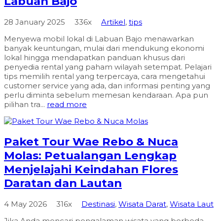
Labuan Bajo
28 January 2025
336x
Artikel
,
tips
Menyewa mobil lokal di Labuan Bajo menawarkan
banyak keuntungan, mulai dari mendukung ekonomi
lokal hingga mendapatkan panduan khusus dari
penyedia rental yang paham wilayah setempat. Pelajari
tips memilih rental yang terpercaya, cara mengetahui
customer service yang ada, dan informasi penting yang
perlu diminta sebelum memesan kendaraan. Apa pun
pilihan tra...
read more
Paket Tour Wae Rebo & Nuca
Molas: Petualangan Lengkap
Menjelajahi Keindahan Flores
Daratan dan Lautan
4 May 2026
316x
Destinasi
,
Wisata Darat
,
Wisata Laut
Jika Anda mencari pengalaman wisata yang berbeda