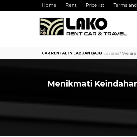
Home
Rent
Price list
Terms and
ajo with professional service and competitive rates? We are here to p
Menikmati Keindahan