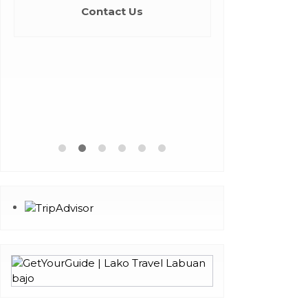
Contact Us
Labuan Bajo
Pu
Komodo Natio
Con