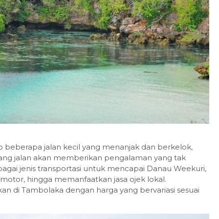
City Tour Labuan bajo ke air
ter...
Labuan Bajo
Daily
Contact Us
 beberapa jalan kecil yang menanjak dan berkelok,
ng jalan akan memberikan pengalaman yang tak
agai jenis transportasi untuk mencapai Danau Weekuri,
otor, hingga memanfaatkan jasa ojek lokal.
an di Tambolaka dengan harga yang bervariasi sesuai