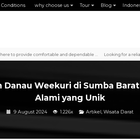
 Conditions
why choose us
Tour
Blog
Indone
rovide comfortable and dependable ...
Looking for a reliable car re
 Danau Weekuri di Sumba Barat 
Alami yang Unik
9 August 2024
1.226x
Artikel
,
Wisata Darat