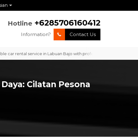
sian
+6285706160412
Hotline
Information?
Contact Us
ntal service in Labuan Bajo with professional service and competitive
Daya: Cilatan Pesona