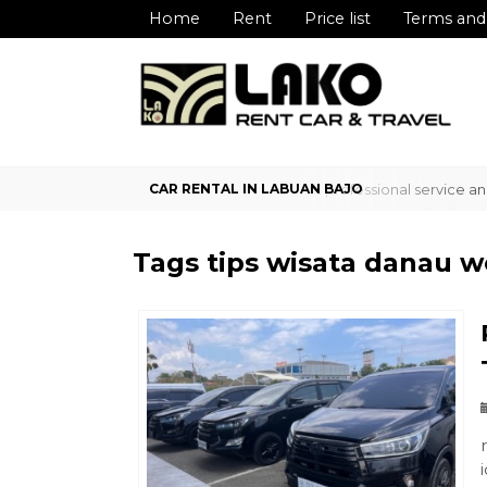
Home
Rent
Price list
Terms and
liable car rental service in Labuan Bajo with professional service an
Tags
tips wisata danau w