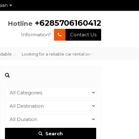
sian
+6285706160412
Hotline
Information?
Contact Us
e ...
Looking for a reliable car rental service in Labuan Bajo with
Search