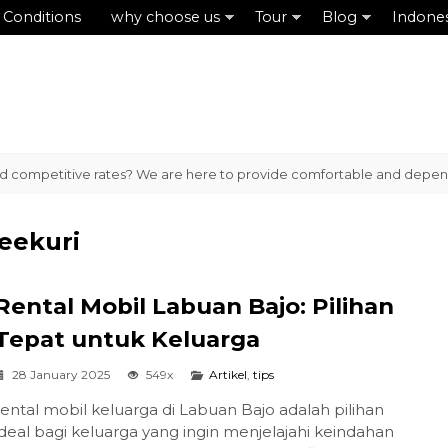
 Conditions
why choose us
Tour
Blog
Indone
d competitive rates? We are here to provide comfortable and dependabl
eekuri
Rental Mobil Labuan Bajo: Pilihan
Tepat untuk Keluarga
28 January 2025
549x
Artikel
,
tips
rental mobil keluarga di Labuan Bajo adalah pilihan
ideal bagi keluarga yang ingin menjelajahi keindahan