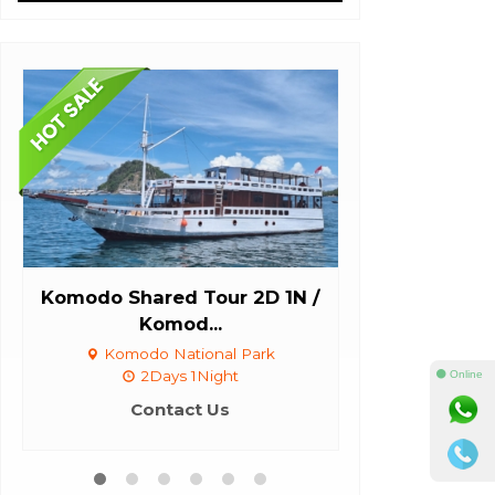
Komodo Shared Tour 2D 1N /
5-Day Tour 
Komod...
La
Komodo National Park
Komod
2Days 1Night
5Day
⚫ Online
Contact Us
Con