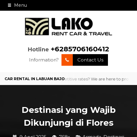
Menu
+6285706160412
Hotline
Information?
Contact Us
professional service and competitive rates? We are here to provide co
Destinasi yang Wajib
Dikunjungi di Flores