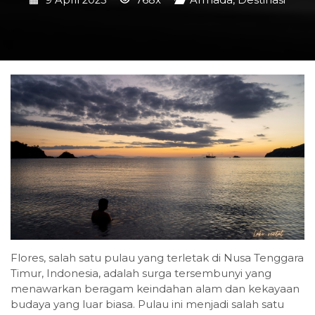
9 April 2025
768x
Armada
,
Destinasi
Flores, salah satu pulau yang terletak di Nusa Tenggara
Timur, Indonesia, adalah surga tersembunyi yang
menawarkan beragam keindahan alam dan kekayaan
budaya yang luar biasa. Pulau ini menjadi salah satu