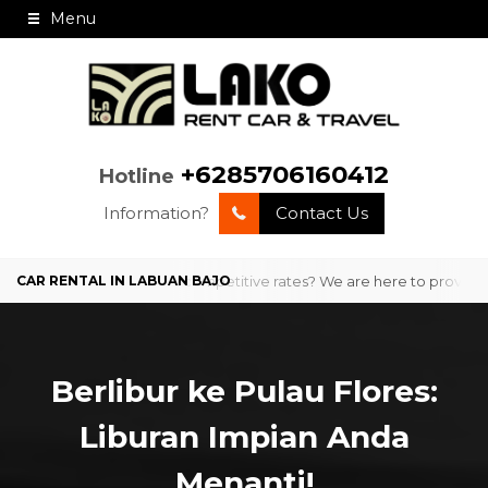
Menu
+6285706160412
Hotline
Information?
Contact Us
professional service and competitive rates? We are here to provide com
Berlibur ke Pulau Flores:
Liburan Impian Anda
Menanti!