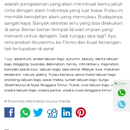
adalah pengalaman yang akan membuat kamu jatuh
cinta dengan alam Indonesia yang luar biasa. Pulau ini
memiliki keindahan alam yang memukau. Budayanya
sangat kaya. Banyak aktivitas seru yang bisa dilakukan
di sana. Benar-benar tempat liburan impian yang
menanti untuk dijelajahi. Jadi, tunggu apa lagi? Ayo,
rencanakan liburanmu ke Flores dan buat kenangan
tak terlupakan di sana!
Tags:
adventure
,
artikel labuan bajo
,
autumn
,
beauty
,
berita labuan
bajo
,
blogging
,
business
,
destination
,
family
,
info terbaru
,
inspiration
,
komodo-island-tour
,
labuan-bajo
,
lako rental
,
lifestyle
,
love
,
matahari
terbenam
,
nature
,
poetry
,
Pulau Kanawa
,
sewa mobil labuan bajo
,
snorkling labuan bajo
,
sosial-media
,
sunset labuan bajo
,
Surga
⚫ Online
Tersembunyi di Nusa Tenggara Timur
,
Travel
,
viral labuan bajo
,
wisata
,
wisata labuan bajo
,
wisata pantai
,
wisata-nusa-tenggara-timur
# Share this information to your friends