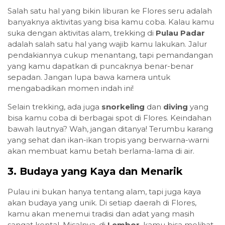
Salah satu hal yang bikin liburan ke Flores seru adalah
banyaknya aktivitas yang bisa kamu coba. Kalau kamu
suka dengan aktivitas alam, trekking di
Pulau Padar
adalah salah satu hal yang wajib kamu lakukan. Jalur
pendakiannya cukup menantang, tapi pemandangan
yang kamu dapatkan di puncaknya benar-benar
sepadan. Jangan lupa bawa kamera untuk
mengabadikan momen indah ini!
Selain trekking, ada juga
snorkeling
dan
diving
yang
bisa kamu coba di berbagai spot di Flores. Keindahan
bawah lautnya? Wah, jangan ditanya! Terumbu karang
yang sehat dan ikan-ikan tropis yang berwarna-warni
akan membuat kamu betah berlama-lama di air.
3. Budaya yang Kaya dan Menarik
Pulau ini bukan hanya tentang alam, tapi juga kaya
akan budaya yang unik. Di setiap daerah di Flores,
kamu akan menemui tradisi dan adat yang masih
sangat kental. Misalnya, di
Lembor
, kamu bisa melihat