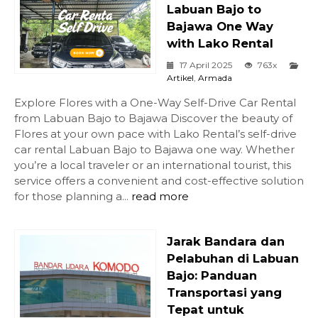
Labuan Bajo to
Bajawa One Way
with Lako Rental
17 April 2025
763x
Artikel
,
Armada
Explore Flores with a One-Way Self-Drive Car Rental
from Labuan Bajo to Bajawa Discover the beauty of
Flores at your own pace with Lako Rental’s self-drive
car rental Labuan Bajo to Bajawa one way. Whether
you’re a local traveler or an international tourist, this
service offers a convenient and cost-effective solution
for those planning a...
read more
Jarak Bandara dan
Pelabuhan di Labuan
Bajo: Panduan
Transportasi yang
Tepat untuk