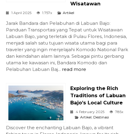
Wisatawan
1 April 2025
1.757x
Artikel
Jarak Bandara dan Pelabuhan di Labuan Bajo:
Panduan Transportasi yang Tepat untuk Wisatawan
Labuan Bajo, yang terletak di Pulau Flores, Indonesia,
menjadi salah satu tujuan wisata utama bagi para
traveler yang ingin menjelajahi Komodo National Park
dan keindahan alam lainnya. Sebagai pintu gerbang
utama ke kawasan ini, Bandara Komodo dan
Pelabuhan Labuan Baj...
read more
Exploring the Rich
Traditions of Labuan
Bajo’s Local Culture
4 February 2025
785x
Artikel
,
Destinasi
Discover the enchanting Labuan Bajo, a vibrant