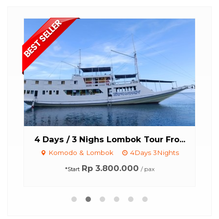
4 Days / 3 Nighs Lombok Tour Fro...
8D
Komodo & Lombok
4Days 3Nights
Rp 3.800.000
/ pax
*Start