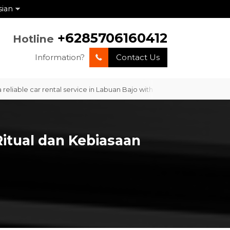
sian
+6285706160412
Hotline
Information?
Contact Us
le car rental service in Labuan Bajo with professional service and co
Ritual dan Kebiasaan