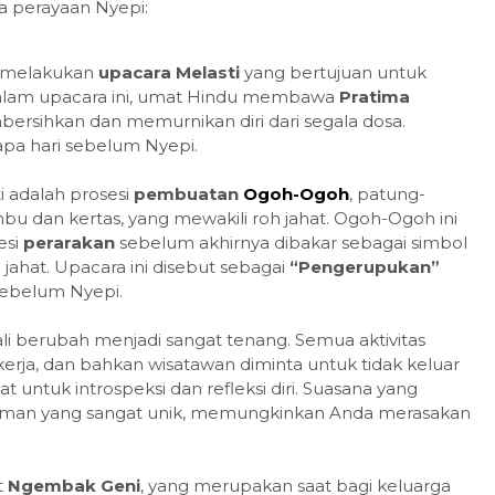
a perayaan Nyepi:
i melakukan
upacara Melasti
yang bertujuan untuk
 Dalam upacara ini, umat Hindu membawa
Pratima
ersihkan dan memurnikan diri dari segala dosa.
apa hari sebelum Nyepi.
i adalah prosesi
pembuatan
Ogoh-Ogoh
, patung-
bu dan kertas, yang mewakili roh jahat. Ogoh-Ogoh ini
esi
perarakan
sebelum akhirnya dibakar sebagai simbol
ahat. Upacara ini disebut sebagai
“Pengerupukan”
sebelum Nyepi.
Bali berubah menjadi sangat tenang. Semua aktivitas
kerja, dan bahkan wisatawan diminta untuk tidak keluar
at untuk introspeksi dan refleksi diri. Suasana yang
laman yang sangat unik, memungkinkan Anda merasakan
t
Ngembak Geni
, yang merupakan saat bagi keluarga