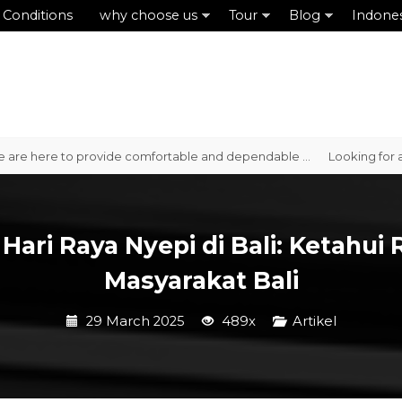
 Conditions
why choose us
Tour
Blog
Indone
here to provide comfortable and dependable ...
Looking for a reliab
ari Raya Nyepi di Bali: Ketahui 
Masyarakat Bali
29 March 2025
489x
Artikel