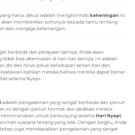
 yang harus diikuti adalah menghormati
keheningan
ini.
ya akan memberikan petunjuk kepada tamu tentang
hotel dan menjaga ketenangan.
t berbeda dari perayaan lainnya. Anda akan
 tidak bisa ditemukan di hari-hari lainnya. Ini adalah
 diri dari hiruk-pikuk kehidupan sehari-hari dan
isatawan bahkan merasa bahwa mereka dapat benar-
ali selama Nyepi.
i
adalah pengalaman yang sangat berbeda dan penuh
n ini dengan penuh hormat dan dedikasi melalui
a merencanakan untuk berkunjung selama
Hari Nyepi
,
hormati suasana tenang yang ada. Dengan begitu, Anda
, tetapi juga mendapatkan pengalaman yang sangat