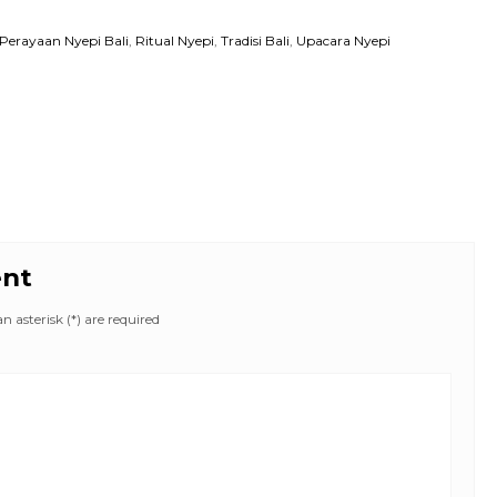
Perayaan Nyepi Bali
,
Ritual Nyepi
,
Tradisi Bali
,
Upacara Nyepi
ent
 asterisk (*) are required