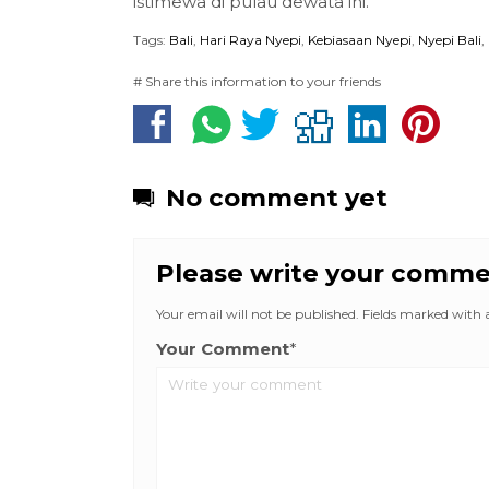
istimewa di pulau dewata ini.
Tags:
Bali
,
Hari Raya Nyepi
,
Kebiasaan Nyepi
,
Nyepi Bali
,
# Share this information to your friends
No comment yet
Please write your comm
Your email will not be published. Fields marked with an
Your Comment
*