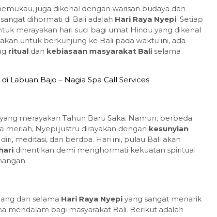
memukau, juga dikenal dengan warisan budaya dan
 sangat dihormati di Bali adalah
Hari Raya Nyepi
. Setiap
untuk merayakan hari suci bagi umat Hindu yang dikenal
Komodo Island One Day Tour
akan untuk berkunjung ke Bali pada waktu ini, ada
Plus ...
ang
ritual
dan
kebiasaan masyarakat Bali
selama
Komodo National Park
Daily
Contact Us
di Labuan Bajo – Nagia Spa Call Services
li yang merayakan Tahun Baru Saka. Namun, berbeda
 meriah, Nyepi justru dirayakan dengan
kesunyian
iri, meditasi, dan berdoa. Hari ini, pulau Bali akan
hari
dihentikan demi menghormati kekuatan spiritual
nangan.
elang dan selama
Hari Raya Nyepi
yang sangat menarik
akna mendalam bagi masyarakat Bali. Berikut adalah