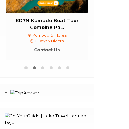
8D7N Komodo Boat Tour
8Days 7N
Combine Pa...
Overl
Komodo & Flores
Komod
8Days 7Nights
8Day
Contact Us
Con