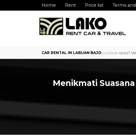
Home
Rent
Price list
Terms and
 Labuan Bajo with professional service and competitive rates? We are 
Menikmati Suasana H