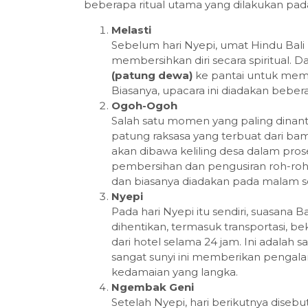
beberapa ritual utama yang dilakukan pad
Melasti
Sebelum hari Nyepi, umat Hindu Bal
membersihkan diri secara spiritual.
(patung dewa)
ke pantai untuk memb
Biasanya, upacara ini diadakan beber
Ogoh-Ogoh
Salah satu momen yang paling dinant
patung raksasa yang terbuat dari bam
akan dibawa keliling desa dalam pros
pembersihan dan pengusiran roh-roh j
dan biasanya diadakan pada malam 
Nyepi
Pada hari Nyepi itu sendiri, suasana 
dihentikan, termasuk transportasi, be
dari hotel selama 24 jam. Ini adalah sa
sangat sunyi ini memberikan penga
kedamaian yang langka.
Ngembak Geni
Setelah Nyepi, hari berikutnya disebu