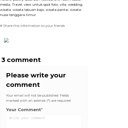
media
,
Travel
,
view untuk spot foto
,
villa
,
wedding
,
wisata
,
wisata labuan bajo
,
wisata pantai
,
wisata-
nusa-tenggara-timur
# Share this information to your friends
3 comment
Please write your
comment
Your email will not be published. Fields
marked with an asterisk (*) are required
Your Comment
*