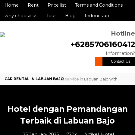
Home
Rent
Price list
Terms and Conditions
why choose us
Tour
Blog
Indonesian
Hotline
+6285706160412
Information?
Contact Us
Looking for a reliable car rental service in Labuan Bajo with
professional service and competitive rates? We are here to
provide comfortable and dependable ...
Hotel dengan Pemandangan
Terbaik di Labuan Bajo
25 January 2025
720x
Artikel
,
Hotel