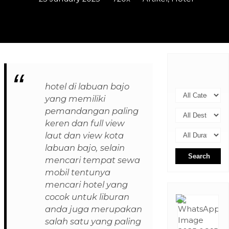
hotel di labuan bajo
yang memiliki
pemandangan paling
keren dan full view
laut dan view kota
labuan bajo, selain
Search
mencari tempat sewa
mobil tentunya
mencari hotel yang
cocok untuk liburan
anda juga merupakan
salah satu yang paling