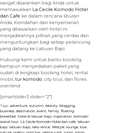
sangat disarankan bagi Anda untuk
memasukkan
La Cecile Komodo Hotel
dan Cafe
ke dalam rencana liburan
Anda. Keindahan dan kenyamanan
yang ditawarkan oleh hotel ini
menjadikannya pilihan yang cerdas dan
menguntungkan bagi setiap pelancong
yang datang ke Labuan Bajo.
Hubungi kami untuk bantu booking
kamipun menyediakan paket yang
sudah di lengkapi booking hotel, rental
mobil,
tur komodo
, city tour, dan flores
overland.
[smartslider3 slider=”2″]
Tags:
adventure
,
autumn
,
beauty
,
blogging
,
business
,
destination
,
event
,
family
,
floating
breakfast
,
hotel di labuan bajo
,
inspiration
,
komodo-
island-tour
,
La Cecile Komodo Hotel dan cafe
,
labuan
bajo
,
labuan-bajo
,
lako rental
,
lifestyle
,
lounge
,
love
,
nature
,
poetry
,
pool bar
,
resttaurant
,
room
,
sosial-