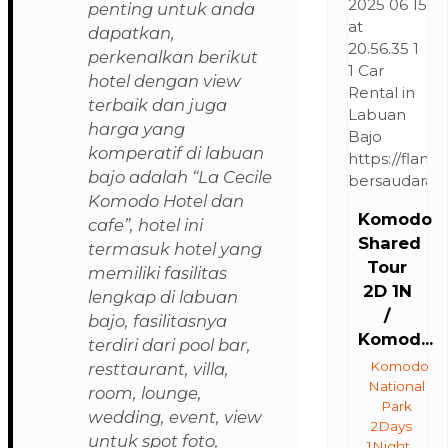
penting untuk anda
dapatkan,
perkenalkan berikut
hotel dengan view
terbaik dan juga
harga yang
komperatif di labuan
bajo adalah “La Cecile
Komodo Hotel dan
Komodo
cafe”, hotel ini
Shared
termasuk hotel yang
Tour
memiliki fasilitas
2D 1N
lengkap di labuan
/
bajo, fasilitasnya
Komod...
terdiri dari pool bar,
Komodo
resttaurant, villa,
National
room, lounge,
Park
wedding, event, view
2Days
untuk spot foto,
1Night