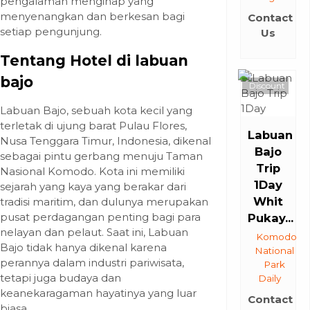
pengalaman menginap yang
menyenangkan dan berkesan bagi
Contact
setiap pengunjung.
Us
Tentang Hotel di labuan
bajo
Discount
Labuan Bajo, sebuah kota kecil yang
terletak di ujung barat Pulau Flores,
Labuan
Nusa Tenggara Timur, Indonesia, dikenal
Bajo
sebagai pintu gerbang menuju Taman
Trip
Nasional Komodo. Kota ini memiliki
1Day
sejarah yang kaya yang berakar dari
Whit
tradisi maritim, dan dulunya merupakan
pusat perdagangan penting bagi para
Pukay...
nelayan dan pelaut. Saat ini, Labuan
Komodo
Bajo tidak hanya dikenal karena
National
perannya dalam industri pariwisata,
Park
tetapi juga budaya dan
Daily
keanekaragaman hayatinya yang luar
Contact
biasa.