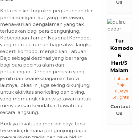
Us
Kota ini dikelilingi oleh pegunungan dan
pemandangan laut yang menawan,
menawarkan pengalaman yang tak
terlupakan bagi para pengunjung.
Keberadaan Taman Nasional Komodo,
Tur
yang menjadi rumah bagi satwa langka
Komodo
seperti komodo, menjadikan Labuan
6
Bajo sebagai destinasi yang berharga
Hari/5
bagi para pecinta alam dan
Malam
petualangan. Dengan perairan yang
jernih dan keanekaragaman biota
Labuan
lautnya, lokasi ini juga sering dikunjungi
Bajo
6Days
untuk aktivitas snorkeling dan diving,
5Nights
yang memungkinkan wisatawan untuk
menyaksikan keindahan bawah laut
Contact
secara langsung.
Us
Budaya lokal juga menjadi daya tarik
tersendiri, di mana pengunjung dapat
menyaksikan tradisi dan gaya hidup