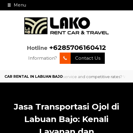
Menu
+6285706160412
Hotline
Information?
Contact Us
n Labuan Bajo with professional service and competitive rates? We are
Jasa Transportasi Ojol di
Labuan Bajo: Kenali
Layanan dan