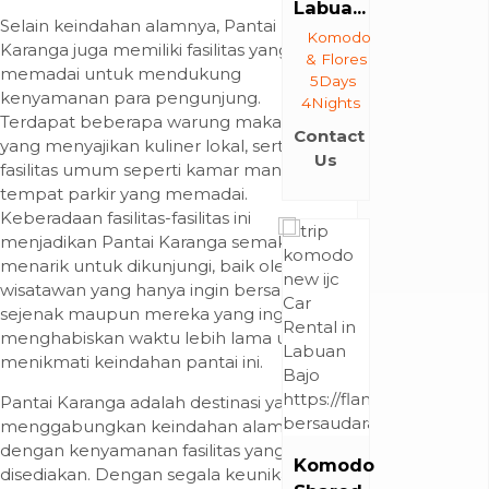
Labua...
Selain keindahan alamnya, Pantai
Komodo
Karanga juga memiliki fasilitas yang
& Flores
memadai untuk mendukung
5Days
kenyamanan para pengunjung.
4Nights
Terdapat beberapa warung makan
Contact
yang menyajikan kuliner lokal, serta
Us
fasilitas umum seperti kamar mandi dan
tempat parkir yang memadai.
Keberadaan fasilitas-fasilitas ini
menjadikan Pantai Karanga semakin
menarik untuk dikunjungi, baik oleh
wisatawan yang hanya ingin bersantai
sejenak maupun mereka yang ingin
menghabiskan waktu lebih lama untuk
menikmati keindahan pantai ini.
Pantai Karanga adalah destinasi yang
menggabungkan keindahan alam
dengan kenyamanan fasilitas yang
Komodo
disediakan. Dengan segala keunikannya,