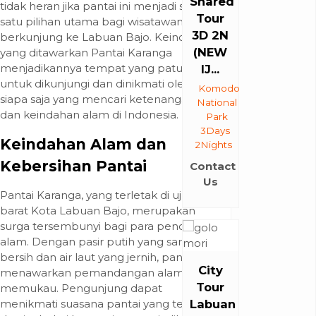
Shared
tidak heran jika pantai ini menjadi salah
Tour
satu pilihan utama bagi wisatawan yang
3D 2N
berkunjung ke Labuan Bajo. Keindahan
(NEW
yang ditawarkan Pantai Karanga
menjadikannya tempat yang patut
IJ...
untuk dikunjungi dan dinikmati oleh
Komodo
siapa saja yang mencari ketenangan
National
dan keindahan alam di Indonesia.
Park
3Days
Keindahan Alam dan
2Nights
Kebersihan Pantai
Contact
Us
Pantai Karanga, yang terletak di ujung
barat Kota Labuan Bajo, merupakan
surga tersembunyi bagi para pencinta
alam. Dengan pasir putih yang sangat
bersih dan air laut yang jernih, pantai ini
City
menawarkan pemandangan alam yang
Tour
memukau. Pengunjung dapat
menikmati suasana pantai yang tenang
Labuan