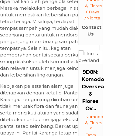
diperhatikan oleh pengelola setempat.
& Flores
Mereka melakukan berbagai inisiatif
8Days
untuk memastikan kebersihan pantai
7Nights
tetap terjaga. Misalnya, terdapat
Contact
tempat sampah yang mudah diakses di
Us
sepanjang pantai untuk mendorong
pengunjung membuang sampah pada
tempatnya. Selain itu, kegiatan
pembersihan pantai secara berkala
sering dilakukan oleh komunitas lokal
dan relawan untuk menjaga keindahan
9D8N:
dan kebersihan lingkungan.
Komodo
Kebijakan pelestarian alam juga
Oversea
diterapkan dengan ketat di Pantai
&
Karanga. Pengunjung diimbau untuk
Flores
tidak merusak flora dan fauna yang ada
Ov...
serta mengikuti aturan yang sudah
Komodo
ditetapkan untuk menjaga ekosistem
& Flores
pantai tetap seimbang. Berkat upaya-
9
upaya ini, Pantai Karanga tetap menjadi
Days