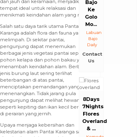
dan jauh dari keramaian, menjadikannya
Bajo
tempat ideal untuk relaksasi dan
Ke
menikmati keindahan alam yang murni.
Golo
Mo...
Salah satu daya tarik utama Pantai
Karanga adalah flora dan fauna yang
Labuan
Bajo
melimpah. Di sekitar pantai,
Daily
pengunjung dapat menemukan
berbagai jenis vegetasi pantai seperti
Contact
pohon kelapa dan pohon bakau yang
Us
menambah keindahan alam. Berbagai
jenis burung laut sering terlihat
beterbangan di atas pantai,
menciptakan pemandangan yang
menenangkan. Tidak jarang pula
8Days
pengunjung dapat melihat hewan laut
7Nights
seperti kepiting dan ikan kecil berenang
di perairan yang jernih.
Flores
Overland
Upaya menjaga kebersihan dan
& ...
kelestarian alam Pantai Karanga sangat
Komodo