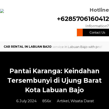
Hotline
+6285706160412
Information?
Contact Us
Looking for a reliable car rental service in Labuan Bajo with profes
comfortable and dependable ...
Looking for a reliable car rental service in Labuan Bajo with profes
Pantai Karanga: Keindahan
comfortable and dependable ...
Tersembunyi di Ujung Barat
Kota Labuan Bajo
6 July 2024
856x
Artikel
,
Wisata Darat