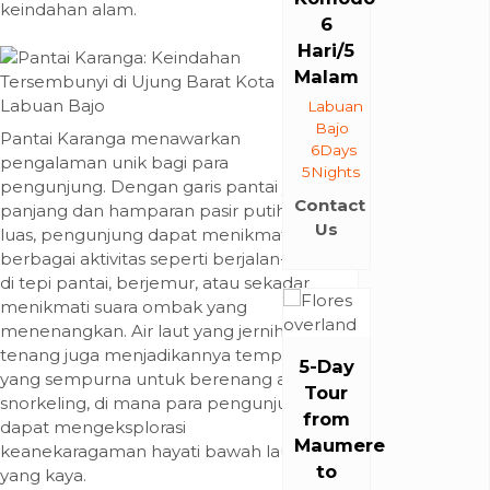
keindahan alam.
6
Hari/5
Malam
Labuan
Bajo
Pantai Karanga menawarkan
6Days
pengalaman unik bagi para
5Nights
pengunjung. Dengan garis pantai yang
Contact
panjang dan hamparan pasir putih yang
Us
luas, pengunjung dapat menikmati
berbagai aktivitas seperti berjalan-jalan
di tepi pantai, berjemur, atau sekadar
menikmati suara ombak yang
menenangkan. Air laut yang jernih dan
tenang juga menjadikannya tempat
5-Day
yang sempurna untuk berenang atau
Tour
snorkeling, di mana para pengunjung
from
dapat mengeksplorasi
Maumere
keanekaragaman hayati bawah laut
to
yang kaya.