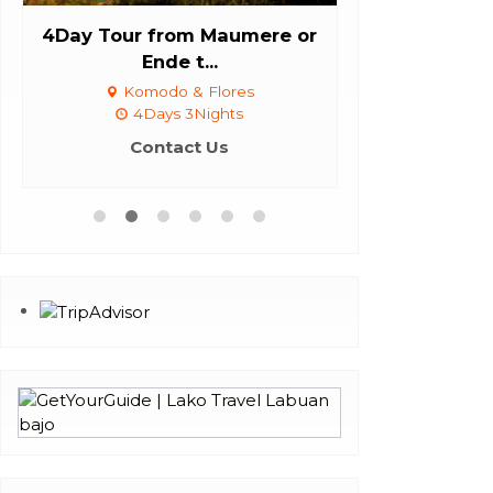
4Day Tour from Maumere or
Komodo Shar
Ende t...
(A
Komodo & Flores
Komodo 
4Days 3Nights
3Day
Contact Us
Con