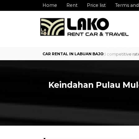
Home
Rent
Price list
Terms and
ice in Labuan Bajo with professional service and competitive rates? W
Keindahan Pulau Mule