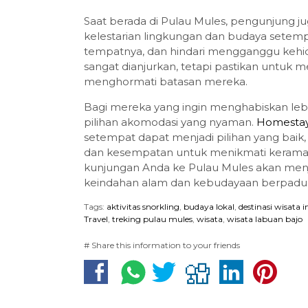
Saat berada di Pulau Mules, pengunjung j
kelestarian lingkungan dan budaya setemp
tempatnya, dan hindari mengganggu kehidu
sangat dianjurkan, tetapi pastikan untuk
menghormati batasan mereka.
Bagi mereka yang ingin menghabiskan leb
pilihan akomodasi yang nyaman.
Homestay
setempat dapat menjadi pilihan yang bai
dan kesempatan untuk menikmati keramah
kunjungan Anda ke Pulau Mules akan menj
keindahan alam dan kebudayaan berpadu
Tags:
aktivitas snorkling
,
budaya lokal
,
destinasi wisata 
Travel
,
treking pulau mules
,
wisata
,
wisata labuan bajo
# Share this information to your friends