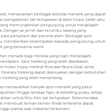
arat, menawarkan berbagai aktivitas menarik yang dapat
pengalaman tak terlupakan di alam tropis. Salah satu
ng, yang memungkinkan pengunjung untuk menjelajahi
a. Dengan air jernih dan terumbu karang yang
i para penyelam dan pecinta alam. Berbagai spot
ulau, memberikan kesempatan kepada pengunjung untuk
t yang berwarna-warni.
ilihan menarik bagi mereka yang ingin menjelajahi
endalam. Jalur trekking yang telah disediakan
hutan tropis, melihat flora dan fauna lokal, serta
Itinerary trekking dapat disesuaikan dengan kebutuhan
n trekking yang lebih menantang.
les menawarkan banyak spot menarik yang patut
ubkan hingga lanskap hijau di sekeliling pulau, setiap
bkan untuk foto-foto tak terlupakan. Rekomendasi
pat membuat teman-teman Anda terkesima dapat
i pinggir pantai saat matahari terbenam.