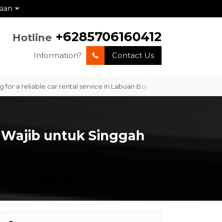
sian
+6285706160412
Hotline
Information?
Contact Us
reliable car rental service in Labuan Bajo with professional service 
i Wajib untuk Singgah