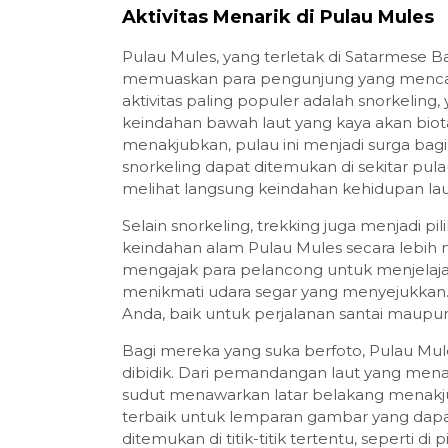
Aktivitas Menarik di Pulau Mules
Pulau Mules, yang terletak di Satarmese B
memuaskan para pengunjung yang mencari 
aktivitas paling populer adalah snorkeli
keindahan bawah laut yang kaya akan biot
menakjubkan, pulau ini menjadi surga bag
snorkeling dapat ditemukan di sekitar p
melihat langsung keindahan kehidupan lau
Selain snorkeling, trekking juga menjadi p
keindahan alam Pulau Mules secara lebih m
mengajak para pelancong untuk menjelajahi 
menikmati udara segar yang menyejukkan. 
Anda, baik untuk perjalanan santai maupu
Bagi mereka yang suka berfoto, Pulau Mu
dibidik. Dari pemandangan laut yang menakj
sudut menawarkan latar belakang menakju
terbaik untuk lemparan gambar yang da
ditemukan di titik-titik tertentu, seperti d