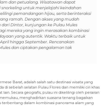
 alam dan petualang. Wisatawan dapat
5-Day Tour from Maumere to
i snorkeling untuk menjelajahi keindahan
Labua...
lilingi pemandangan hijau, serta berinteraksi
 yang ramah. Dengan akses yang mudah
Komodo & Flores
5Days 4Nights
dari Dintor, kunjungan ke Pulau Mules
bagi mereka yang ingin merasakan kombinasi
Contact Us
ayaan yang autentik. Waktu terbaik untuk
 April hingga September. Rencanakan
 Mules dan ciptakan pengalaman tak
rmese Barat, adalah salah satu destinasi wisata yang
da di sebelah selatan Pulau Flores dan memiliki ciri khas
. Secara geografis, pulau ini dikelilingi oleh perairan
 memukau, menghadirkan suasana tenang bagaikan
es terbentang dalam kombinasi panorama alam yang