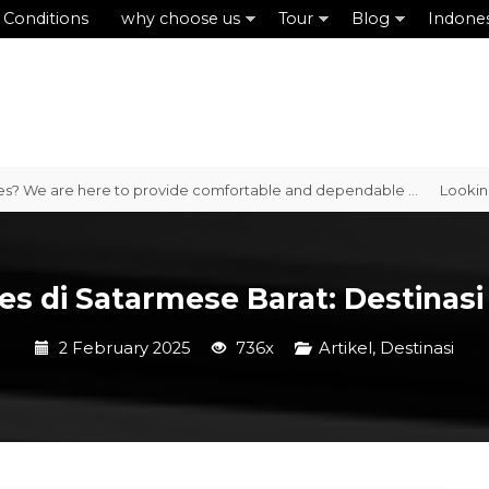
 Conditions
why choose us
Tour
Blog
Indone
e are here to provide comfortable and dependable ...
Looking for a 
s di Satarmese Barat: Destinas
2 February 2025
736x
Artikel
,
Destinasi