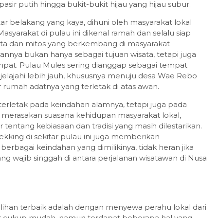
sir putih hingga bukit-bukit hijau yang hijau subur.
ar belakang yang kaya, dihuni oleh masyarakat lokal
syarakat di pulau ini dikenal ramah dan selalu siap
ta dan mitos yang berkembang di masyarakat
annya bukan hanya sebagai tujuan wisata, tetapi juga
pat. Pulau Mules sering dianggap sebagai tempat
elajahi lebih jauh, khususnya menuju desa Wae Rebo
 rumah adatnya yang terletak di atas awan.
terletak pada keindahan alamnya, tetapi juga pada
merasakan suasana kehidupan masyarakat lokal,
 tentang kebiasaan dan tradisi yang masih dilestarikan.
 trekking di sekitar pulau ini juga memberikan
rbagai keindahan yang dimilikinya, tidak heran jika
ang wajib singgah di antara perjalanan wisatawan di Nusa
ilihan terbaik adalah dengan menyewa perahu lokal dari
or cukup mudah, namun terdapat beberapa hal yang