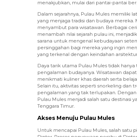
menakjubkan, mulai dari pantai-pantai berpa
Dalam sejarahnya, Pulau Mules memiliki lat
yang menjaga tradisi dan budaya mereka. Ma
menyambut para wisatawan. Berbagai ceri
menambah nilai sejarah pulau ini, menjadik
sarana untuk mengenal kebudayaan setem
persinggahan bagi mereka yang ingin menj
yang terkenal dengan keindahan arsitektur
Daya tarik utama Pulau Mules tidak hanya 
pengalaman budayanya. Wisatawan dapat 
menikmati kuliner khas daerah serta belajar
Selain itu, aktivitas seperti snorkeling dan
pengalaman yang tak terlupakan. Dengan be
Pulau Mules menjadi salah satu destinasi y
Tenggara Timur.
Akses Menuju Pulau Mules
Untuk mencapai Pulau Mules, salah satu p
Dintor. Proses penyewaan perahu di Dint