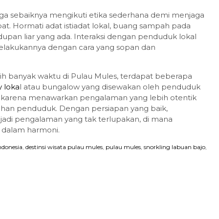
uga sebaiknya mengikuti etika sederhana demi menjaga
at. Hormati adat istiadat lokal, buang sampah pada
pan liar yang ada. Interaksi dengan penduduk lokal
 melakukannya dengan cara yang sopan dan
ih banyak waktu di Pulau Mules, terdapat beberapa
 loka
l atau bungalow yang disewakan oleh penduduk
k, karena menawarkan pengalaman yang lebih otentik
an penduduk. Dengan persiapan yang baik,
adi pengalaman yang tak terlupakan, di mana
 dalam harmoni.
indonesia
,
destinsi wisata pulau mules
,
pulau mules
,
snorkling labuan bajo
,