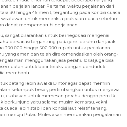
anan berjalan lancar. Pertama, waktu perjalanan dari
ntara 30 hingga 45 menit, tergantung pada kondisi cuaca
agi wisatawan untuk memeriksa prakiraan cuaca sebelum
jan dapat mempengaruhi perjalanan.
u, sangat disarankan untuk bernegosiasi mengenai
rahu
bervariasi tergantung pada jenis perahu dan jarak
ra 300.000 hingga 500.000 rupiah untuk perjalanan
ahu yang aman dan telah direkomendasikan oleh orang-
Pengalaman menggunakan jasa perahu lokal juga bisa
esempatan untuk berinteraksi dengan penduduk
dia membantu.
uk datang lebih awal di Dintor agar dapat memilih
n dalam kelompok besar, pertimbangkan untuk menyewa
 itu, usahakan untuk memesan perahu dengan pemilik
uk berkunjung yaitu selama musim kemarau, yakni
 cuaca lebih stabil dan kondisi laut relatif tenang.
anan menuju Pulau Mules akan memberikan pengalaman