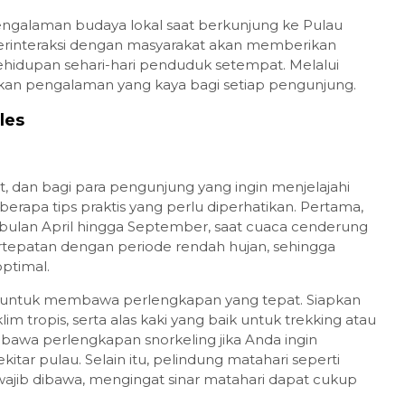
ngalaman budaya lokal saat berkunjung ke Pulau
erinteraksi dengan masyarakat akan memberikan
ehidupan sehari-hari penduduk setempat. Melalui
njikan pengalaman yang kaya bagi setiap pengunjung.
les
, dan bagi para pengunjung yang ingin menjelajahi
erapa tips praktis yang perlu diperhatikan. Pertama,
 bulan April hingga September, saat cuaca cenderung
rtepatan dengan periode rendah hujan, sehingga
optimal.
g untuk membawa perlengkapan yang tepat. Siapkan
m tropis, serta alas kaki yang baik untuk trekking atau
mbawa perlengkapan snorkeling jika Anda ingin
itar pulau. Selain itu, pelindung matahari seperti
wajib dibawa, mengingat sinar matahari dapat cukup