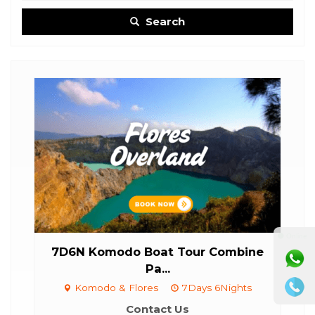
Search
⚫ Online
7D6N Komodo Boat Tour Combine
Pa...
Komodo & Flores
7Days 6Nights
Contact Us