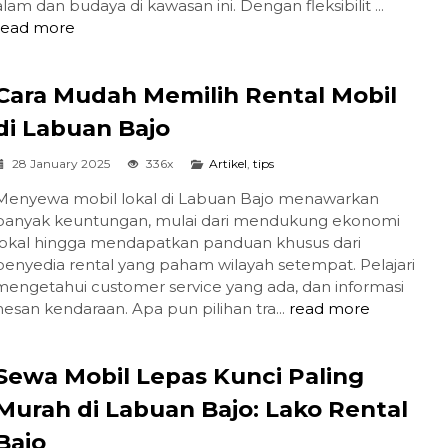
alam dan budaya di kawasan ini. Dengan fleksibilit ...
read more
Cara Mudah Memilih Rental Mobil
di Labuan Bajo
28 January 2025
336x
Artikel
,
tips
Menyewa mobil lokal di Labuan Bajo menawarkan
banyak keuntungan, mulai dari mendukung ekonomi
lokal hingga mendapatkan panduan khusus dari
penyedia rental yang paham wilayah setempat. Pelajari
 mengetahui customer service yang ada, dan informasi
san kendaraan. Apa pun pilihan tra...
read more
Sewa Mobil Lepas Kunci Paling
Murah di Labuan Bajo: Lako Rental
Bajo