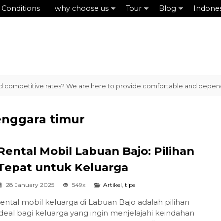
 Conditions
why choose us
Tour
Blog
Indone
 competitive rates? We are here to provide comfortable and dependable
enggara timur
Rental Mobil Labuan Bajo: Pilihan
Tepat untuk Keluarga
28 January 2025
549x
Artikel
,
tips
rental mobil keluarga di Labuan Bajo adalah pilihan
ideal bagi keluarga yang ingin menjelajahi keindahan