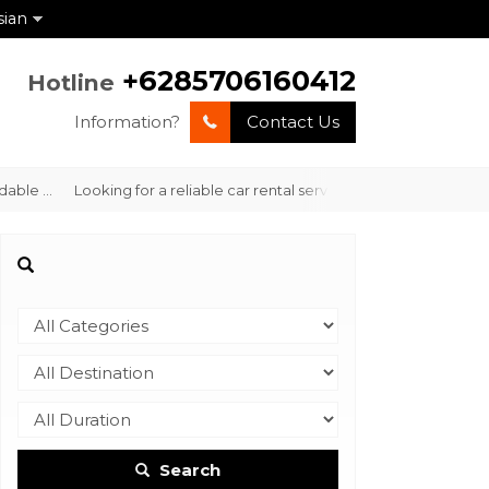
sian
+6285706160412
Hotline
Information?
Contact Us
 ...
Looking for a reliable car rental service in Labuan Bajo with 
Search