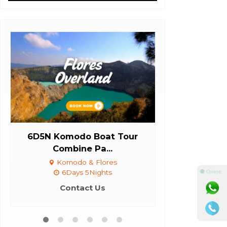
6D5N Komodo Boat Tour
Komodo Shar
Combine Pa...
(Di
Komodo & Flores
Komodo 
6Days 5Nights
3Day
⚫ Online
Contact Us
Con