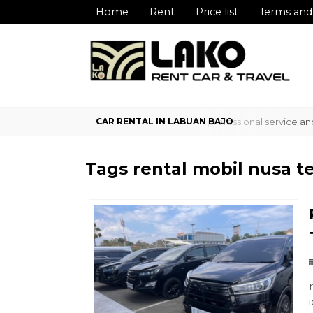
Home
Rent
Price list
Terms and
iable car rental service in Labuan Bajo with professional service and
Tags
rental mobil nusa t