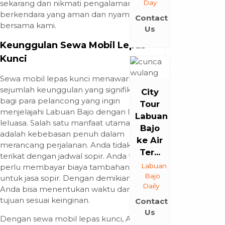
sekarang dan nikmati pengalaman
Day
berkendara yang aman dan nyaman
Contact
bersama kami.
Us
Keunggulan Sewa Mobil Lepas
Kunci
Sewa mobil lepas kunci menawarkan
sejumlah keunggulan yang signifikan
City
bagi para pelancong yang ingin
Tour
menjelajahi Labuan Bajo dengan lebih
Labuan
leluasa. Salah satu manfaat utama
Bajo
adalah kebebasan penuh dalam
ke Air
merancang perjalanan. Anda tidak perlu
Ter...
terikat dengan jadwal sopir. Anda tidak
Labuan
perlu membayar biaya tambahan
Bajo
untuk jasa sopir. Dengan demikian,
Daily
Anda bisa menentukan waktu dan
tujuan sesuai keinginan.
Contact
Us
Dengan sewa mobil lepas kunci, Anda