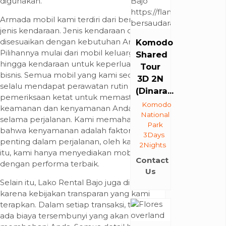
digunakan.
Armada mobil kami terdiri dari berbagai
jenis kendaraan. Jenis kendaraan dapat
disesuaikan dengan kebutuhan Anda.
Komodo
Pilihannya mulai dari mobil keluarga
Shared
hingga kendaraan untuk keperluan
Tour
bisnis. Semua mobil yang kami sediakan
3D 2N
selalu mendapat perawatan rutin dan
(Dinara...
pemeriksaan ketat untuk memastikan
Komodo
keamanan dan kenyamanan Anda
National
selama perjalanan. Kami memahami
Park
bahwa kenyamanan adalah faktor
3Days
penting dalam perjalanan, oleh karena
2Nights
itu, kami hanya menyediakan mobil
Contact
dengan performa terbaik.
Us
Selain itu, Lako Rental Bajo juga dikenal
karena kebijakan transparan yang kami
terapkan. Dalam setiap transaksi, tidak
ada biaya tersembunyi yang akan