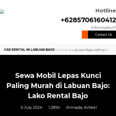
Hotline
+6285706160412
Information?
Contact Us
Looking for a reliable car rental service in Labuan Bajo with profes
comfortable and dependable ...
Looking for a reliable car rental service in Labuan Bajo with profes
Sewa Mobil Lepas Kunci
comfortable and dependable ...
Paling Murah di Labuan Bajo:
Lako Rental Bajo
6 July 2024
1.289x
Armada
,
Artikel