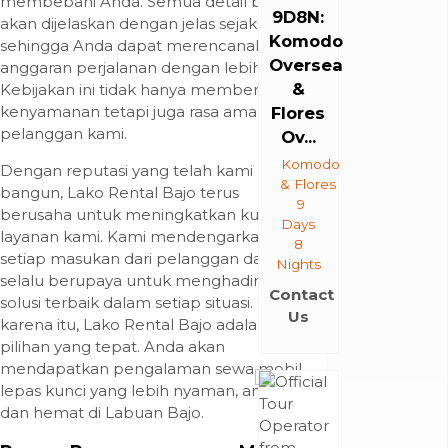
membebani Anda. Semua detail biaya
9D8N:
akan dijelaskan dengan jelas sejak awal,
Komodo
sehingga Anda dapat merencanakan
Oversea
anggaran perjalanan dengan lebih baik.
&
Kebijakan ini tidak hanya memberikan
kenyamanan tetapi juga rasa aman bagi
Flores
pelanggan kami.
Ov...
Komodo
Dengan reputasi yang telah kami
& Flores
bangun, Lako Rental Bajo terus
9
berusaha untuk meningkatkan kualitas
Days
layanan kami. Kami mendengarkan
8
setiap masukan dari pelanggan dan
Nights
selalu berupaya untuk menghadirkan
Contact
solusi terbaik dalam setiap situasi. Oleh
Us
karena itu, Lako Rental Bajo adalah
pilihan yang tepat. Anda akan
mendapatkan pengalaman sewa mobil
lepas kunci yang lebih nyaman, aman,
dan hemat di Labuan Bajo.