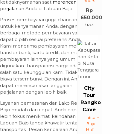
hours
ketidaknyamanan saat
merencanakan
perjalanan
Anda di Labuan Bajo.
Rp
650.000
Proses pembayaran juga dirancang
/ pax
untuk kenyamanan Anda, dengan
berbagai metode pembayaran yang
dapat dipilih sesuai preferensi Anda.
Kami menerima pembayaran melalui
transfer bank, kartu kredit, dan metode
pembayaran lainnya yang umum
digunakan. Transparansi harga adalah
salah satu keunggulan kami. Tidak ada
biaya tersembunyi. Dengan ini, Anda
dapat merencanakan anggaran
City
perjalanan dengan lebih baik.
Tour
Rangko
Layanan pemesanan dari Lako Rental
Cave
Bajo mudah dan cepat. Anda dapat
lebih fokus menikmati keindahan
Labuan
Labuan Bajo tanpa khawatir tentang
Bajo
transportasi. Pesan kendaraan Anda
Half