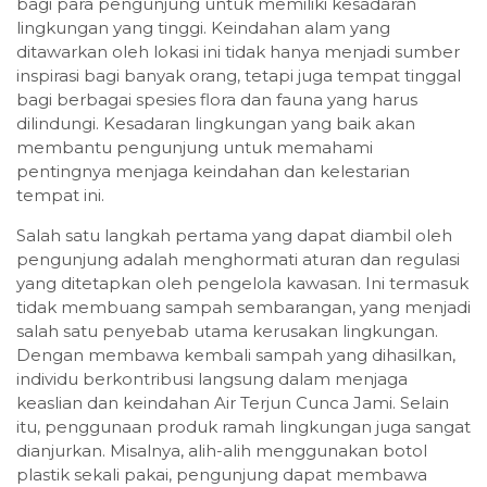
bagi para pengunjung untuk memiliki kesadaran
lingkungan yang tinggi. Keindahan alam yang
ditawarkan oleh lokasi ini tidak hanya menjadi sumber
inspirasi bagi banyak orang, tetapi juga tempat tinggal
bagi berbagai spesies flora dan fauna yang harus
dilindungi. Kesadaran lingkungan yang baik akan
membantu pengunjung untuk memahami
pentingnya menjaga keindahan dan kelestarian
tempat ini.
Salah satu langkah pertama yang dapat diambil oleh
pengunjung adalah menghormati aturan dan regulasi
yang ditetapkan oleh pengelola kawasan. Ini termasuk
tidak membuang sampah sembarangan, yang menjadi
salah satu penyebab utama kerusakan lingkungan.
Dengan membawa kembali sampah yang dihasilkan,
individu berkontribusi langsung dalam menjaga
keaslian dan keindahan Air Terjun Cunca Jami. Selain
itu, penggunaan produk ramah lingkungan juga sangat
dianjurkan. Misalnya, alih-alih menggunakan botol
plastik sekali pakai, pengunjung dapat membawa