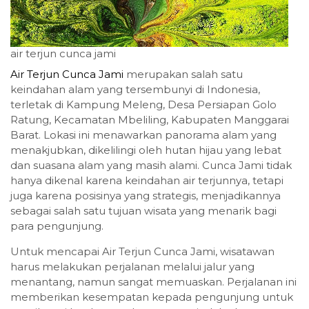
air terjun cunca jami
Air Terjun Cunca Jami
merupakan salah satu
keindahan alam yang tersembunyi di Indonesia,
terletak di Kampung Meleng, Desa Persiapan Golo
Ratung, Kecamatan Mbeliling, Kabupaten Manggarai
Barat. Lokasi ini menawarkan panorama alam yang
menakjubkan, dikelilingi oleh hutan hijau yang lebat
dan suasana alam yang masih alami. Cunca Jami tidak
hanya dikenal karena keindahan air terjunnya, tetapi
juga karena posisinya yang strategis, menjadikannya
sebagai salah satu tujuan wisata yang menarik bagi
para pengunjung.
Untuk mencapai Air Terjun Cunca Jami, wisatawan
harus melakukan perjalanan melalui jalur yang
menantang, namun sangat memuaskan. Perjalanan ini
memberikan kesempatan kepada pengunjung untuk