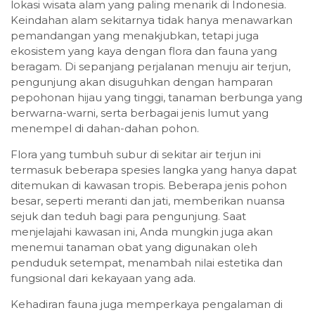
lokasi wisata alam yang paling menarik di Indonesia.
Keindahan alam sekitarnya tidak hanya menawarkan
pemandangan yang menakjubkan, tetapi juga
ekosistem yang kaya dengan flora dan fauna yang
beragam. Di sepanjang perjalanan menuju air terjun,
pengunjung akan disuguhkan dengan hamparan
pepohonan hijau yang tinggi, tanaman berbunga yang
berwarna-warni, serta berbagai jenis lumut yang
menempel di dahan-dahan pohon.
Flora yang tumbuh subur di sekitar air terjun ini
termasuk beberapa spesies langka yang hanya dapat
ditemukan di kawasan tropis. Beberapa jenis pohon
besar, seperti meranti dan jati, memberikan nuansa
sejuk dan teduh bagi para pengunjung. Saat
menjelajahi kawasan ini, Anda mungkin juga akan
menemui tanaman obat yang digunakan oleh
penduduk setempat, menambah nilai estetika dan
fungsional dari kekayaan yang ada.
Kehadiran fauna juga memperkaya pengalaman di