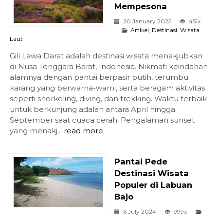
Mempesona
20 January 2025
451x
Artikel
,
Destinasi
,
Wisata
Laut
Gili Lawa Darat adalah destinasi wisata menakjubkan
di Nusa Tenggara Barat, Indonesia. Nikmati keindahan
alamnya dengan pantai berpasir putih, terumbu
karang yang berwarna-warni, serta beragam aktivitas
seperti snorkeling, diving, dan trekking. Waktu terbaik
untuk berkunjung adalah antara April hingga
September saat cuaca cerah. Pengalaman sunset
yang menakj...
read more
Pantai Pede
Destinasi Wisata
Populer di Labuan
Bajo
6 July 2024
999x