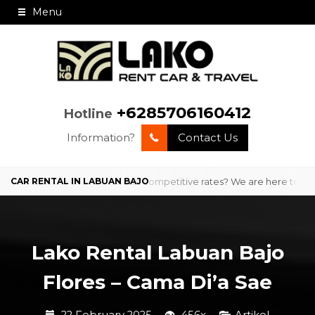
Menu
+6285706160412
Hotline
Information?
Contact Us
 with professional service and competitive rates? We are here to prov
Lako Rental Labuan Bajo
Flores – Cama Di’a Sae