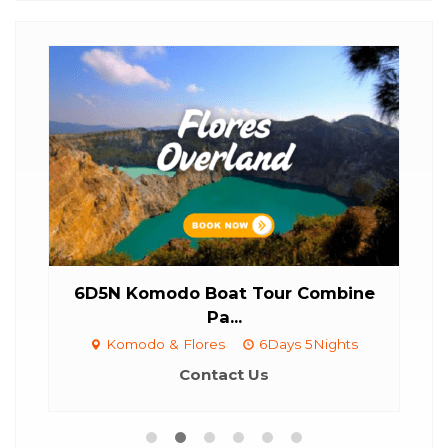
..
6D5N Komodo Boat Tour Combine
4D
Pa...
Komodo & Flores
6Days 5Nights
Contact Us