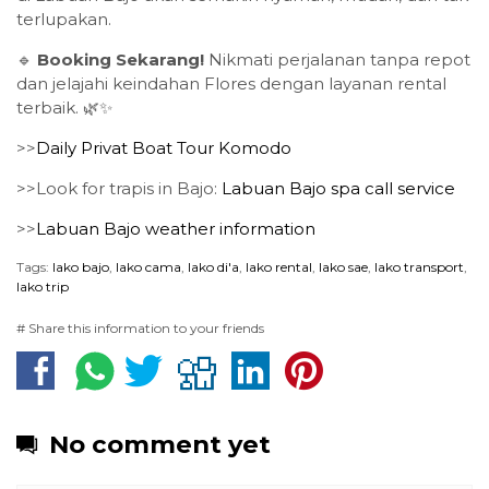
terlupakan.
🔹
Booking Sekarang!
Nikmati perjalanan tanpa repot
dan jelajahi keindahan Flores dengan layanan rental
terbaik. 🌿✨
>>
Daily Privat Boat Tour Komodo
>>Look for trapis in Bajo:
Labuan Bajo spa call service
>>
Labuan Bajo weather information
Tags:
lako bajo
,
lako cama
,
lako di'a
,
lako rental
,
lako sae
,
lako transport
,
lako trip
# Share this information to your friends
No comment yet