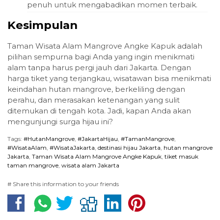
penuh untuk mengabadikan momen terbaik.
Kesimpulan
Taman Wisata Alam Mangrove Angke Kapuk adalah
pilihan sempurna bagi Anda yang ingin menikmati
alam tanpa harus pergi jauh dari Jakarta. Dengan
harga tiket yang terjangkau, wisatawan bisa menikmati
keindahan hutan mangrove, berkeliling dengan
perahu, dan merasakan ketenangan yang sulit
ditemukan di tengah kota. Jadi, kapan Anda akan
mengunjungi surga hijau ini?
Tags:
#HutanMangrove
,
#JakartaHijau
,
#TamanMangrove
,
#WisataAlam
,
#WisataJakarta
,
destinasi hijau Jakarta
,
hutan mangrove
Jakarta
,
Taman Wisata Alam Mangrove Angke Kapuk
,
tiket masuk
taman mangrove
,
wisata alam Jakarta
# Share this information to your friends