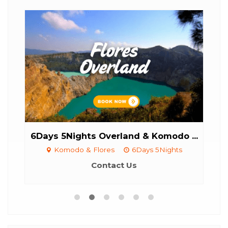
...
6Days 5Nights Overland & Komodo ...
Ko
Komodo & Flores
6Days 5Nights
Contact Us