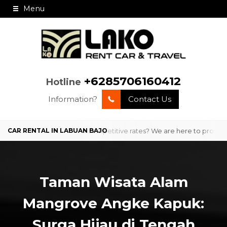
Menu
+6285706160412
Hotline
Information?
Contact Us
 professional service and competitive rates? We are here to provide c
Taman Wisata Alam
Mangrove Angke Kapuk:
Surga Hijau di Tengah