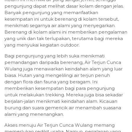
pengunjung dapat melihat dasar kolam dengan jelas.
Banyak pengunjung yang memanfaatkan
kesempatan ini untuk berenang di kolam tersebut,
menikmati segarnya air alami yang menyegarkan.
Berenang di kolam alami ini memberikan pengalaman
yang unik dan tak terlupakan, terutama bagi mereka
yang menyukai kegiatan outdoor.
Bagi pengunjung yang lebih suka menikmati
pemandangan daripada berenang, Air Terjun Cunca
Wulang juga menawarkan keindahan alam yang luar
biasa. Hutan yang mengelilingi air terjun penuh
dengan flora dan fauna yang beragam. Ini
memberikan kesempatan bagi para pengunjung
untuk melakukan trekking. Mereka juga bisa sekadar
berjalan-jalan menikmati keindahan alam. Kicauan
burung dan suara gemericik air menambah suasana
alami yang menenangkan.
Akses menuju Air Terjun Cunca Wulang memang
memerlukan sedikit usaha. Namun, perjalanan yang