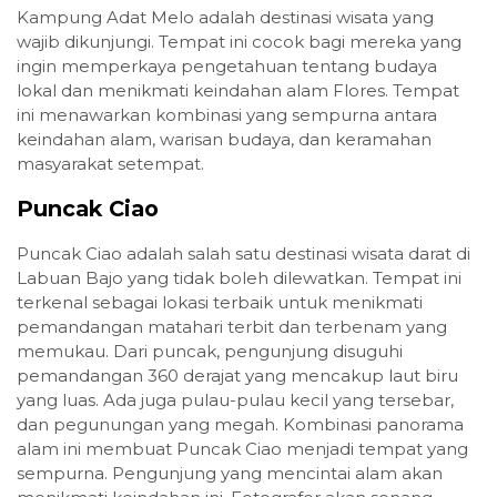
Kampung Adat Melo adalah destinasi wisata yang
wajib dikunjungi. Tempat ini cocok bagi mereka yang
ingin memperkaya pengetahuan tentang budaya
lokal dan menikmati keindahan alam Flores. Tempat
ini menawarkan kombinasi yang sempurna antara
keindahan alam, warisan budaya, dan keramahan
masyarakat setempat.
Puncak Ciao
Puncak Ciao adalah salah satu destinasi wisata darat di
Labuan Bajo yang tidak boleh dilewatkan. Tempat ini
terkenal sebagai lokasi terbaik untuk menikmati
pemandangan matahari terbit dan terbenam yang
memukau. Dari puncak, pengunjung disuguhi
pemandangan 360 derajat yang mencakup laut biru
yang luas. Ada juga pulau-pulau kecil yang tersebar,
dan pegunungan yang megah. Kombinasi panorama
alam ini membuat Puncak Ciao menjadi tempat yang
sempurna. Pengunjung yang mencintai alam akan