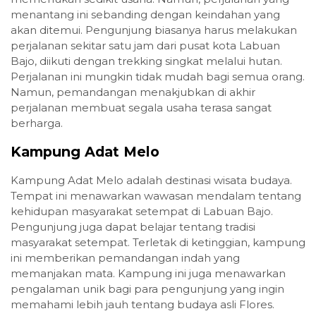
menantang ini sebanding dengan keindahan yang
akan ditemui. Pengunjung biasanya harus melakukan
perjalanan sekitar satu jam dari pusat kota Labuan
Bajo, diikuti dengan trekking singkat melalui hutan.
Perjalanan ini mungkin tidak mudah bagi semua orang.
Namun, pemandangan menakjubkan di akhir
perjalanan membuat segala usaha terasa sangat
berharga.
Kampung Adat Melo
Kampung Adat Melo adalah destinasi wisata budaya.
Tempat ini menawarkan wawasan mendalam tentang
kehidupan masyarakat setempat di Labuan Bajo.
Pengunjung juga dapat belajar tentang tradisi
masyarakat setempat. Terletak di ketinggian, kampung
ini memberikan pemandangan indah yang
memanjakan mata. Kampung ini juga menawarkan
pengalaman unik bagi para pengunjung yang ingin
memahami lebih jauh tentang budaya asli Flores.