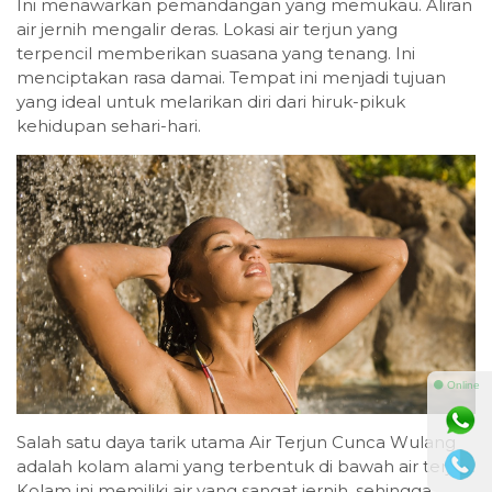
Ini menawarkan pemandangan yang memukau. Aliran
air jernih mengalir deras. Lokasi air terjun yang
terpencil memberikan suasana yang tenang. Ini
menciptakan rasa damai. Tempat ini menjadi tujuan
yang ideal untuk melarikan diri dari hiruk-pikuk
kehidupan sehari-hari.
⚫ Online
Salah satu daya tarik utama Air Terjun Cunca Wulang
adalah kolam alami yang terbentuk di bawah air terjun.
Kolam ini memiliki air yang sangat jernih, sehingga