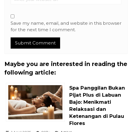
Save my name, email, and website in this browser
for the next time I comment.
Maybe you are interested in reading the
following article:
Spa Panggilan Bukan
Pijat Plus di Labuan
Bajo: Menikmati
Relaksasi dan
Ketenangan di Pulau
Flores