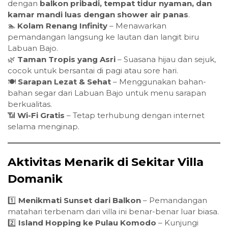
dengan
balkon pribadi, tempat tidur nyaman, dan
kamar mandi luas dengan shower air panas
.
🏊
Kolam Renang Infinity
– Menawarkan
pemandangan langsung ke lautan dan langit biru
Labuan Bajo.
🌿
Taman Tropis yang Asri
– Suasana hijau dan sejuk,
cocok untuk bersantai di pagi atau sore hari.
🍽️
Sarapan Lezat & Sehat
– Menggunakan bahan-
bahan segar dari Labuan Bajo untuk menu sarapan
berkualitas.
📶
Wi-Fi Gratis
– Tetap terhubung dengan internet
selama menginap.
Aktivitas Menarik di Sekitar Villa
Domanik
1️⃣
Menikmati Sunset dari Balkon
– Pemandangan
matahari terbenam dari villa ini benar-benar luar biasa.
2️⃣
Island Hopping ke Pulau Komodo
– Kunjungi