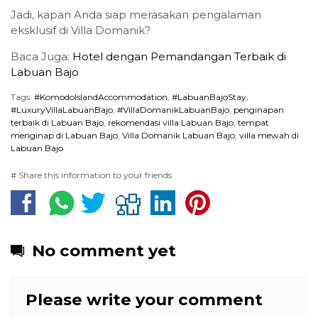
Jadi, kapan Anda siap merasakan pengalaman
eksklusif di Villa Domanik?
Baca Juga:
Hotel dengan Pemandangan Terbaik di
Labuan Bajo
Tags:
#KomodoIslandAccommodation
,
#LabuanBajoStay
,
#LuxuryVillaLabuanBajo
,
#VillaDomanikLabuanBajo
,
penginapan
terbaik di Labuan Bajo
,
rekomendasi villa Labuan Bajo
,
tempat
menginap di Labuan Bajo
,
Villa Domanik Labuan Bajo
,
villa mewah di
Labuan Bajo
# Share this information to your friends
No comment yet
Please write your comment