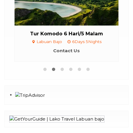
AR)
Tur Komodo 6 Hari/5 Malam
hts
Labuan Bajo
6Days 5Nights
Contact Us