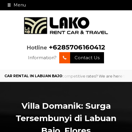
Menu
+6285706160412
Hotline
Information?
Contact Us
o with professional service and competitive rates? We are here to prov
Villa Domanik: Surga
Tersembunyi di Labuan
Bajo, Flores