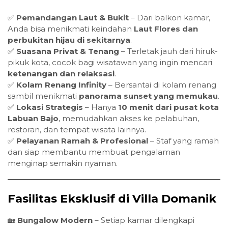
✅
Pemandangan Laut & Bukit
– Dari balkon kamar,
Anda bisa menikmati keindahan
Laut Flores dan
perbukitan hijau di sekitarnya
.
✅
Suasana Privat & Tenang
– Terletak jauh dari hiruk-
pikuk kota, cocok bagi wisatawan yang ingin mencari
ketenangan dan relaksasi
.
✅
Kolam Renang Infinity
– Bersantai di kolam renang
sambil menikmati
panorama sunset yang memukau
.
✅
Lokasi Strategis
– Hanya
10 menit dari pusat kota
Labuan Bajo
, memudahkan akses ke pelabuhan,
restoran, dan tempat wisata lainnya.
✅
Pelayanan Ramah & Profesional
– Staf yang ramah
dan siap membantu membuat pengalaman
menginap semakin nyaman.
Fasilitas Eksklusif di Villa Domanik
🏡
Bungalow Modern
– Setiap kamar dilengkapi